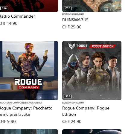
PS4
PS5
EDIZIONE PREMIUM
Radio Commander
RUINSMAGUS
CHF 14.90
CHF 29.90
PS4
ACCHETTO COMPONENTI AGGIUNTIVI
EDIZIONE PREMIUM
Rogue Company: Pacchetto
Rogue Company: Rogue
principianti Juke
Edition
CHF 9.90
CHF 24.90