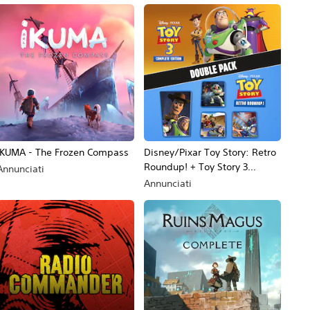
IKUMA - The Frozen Compass
Disney/Pixar Toy Story: Retro
Roundup! + Toy Story 3
Annunciati
Complete Edition Double Pack
Annunciati