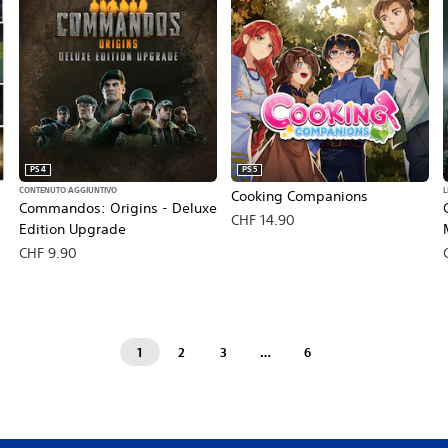
PS4
PS5
CONTENUTO AGGIUNTIVO
L
Cooking Companions
Commandos: Origins - Deluxe
CHF 14.90
Edition Upgrade
CHF 9.90
1
2
3
…
6