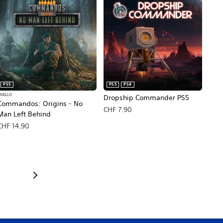
PS5
PS5
PS4
IVELLO
Dropship Commander PS5
Commandos: Origins - No
CHF 7.90
Man Left Behind
CHF 14.90