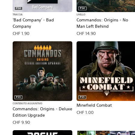
PS4
PS4
TRACCIA
LIVELLO
'Bad Company' - Bad
Commandos: Origins - No
Company
Man Left Behind
CHF 1.90
CHF 14.90
PS5
PS5
CONTENUTO AGGIUNTIVO
Minefield Combat
Commandos: Origins - Deluxe
CHF 1.00
Edition Upgrade
CHF 9.90