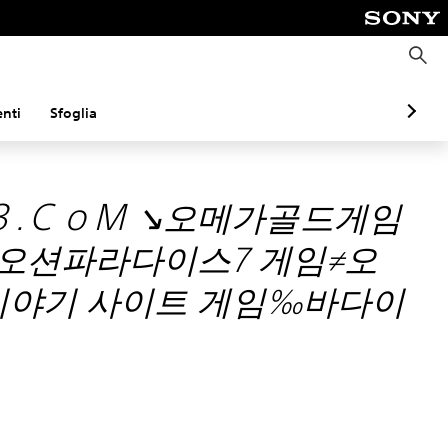
C
e
r
c
a
nti
Sfoglia
.ＣｏＭ ↘오메가골드게임
오션파라다이스7 게임≠오
이야기 사이트 게임‰바다이