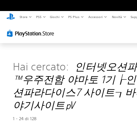
Store
PS5
Giochi
PS Plus
Accessori
Novità
Sup
Hai cercato:
인터넷오션파
™우주전함 야마토 1기┟
션파라다이스7 사이트┒바
야기사이트㎴
1 - 24 di 128