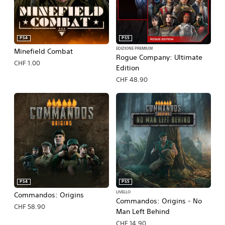
PS4
PS5
EDIZIONE PREMIUM
Minefield Combat
Rogue Company: Ultimate
CHF 1.00
Edition
CHF 48.90
PS4
PS5
LIVELLO
Commandos: Origins
Commandos: Origins - No
CHF 58.90
Man Left Behind
CHF 14.90