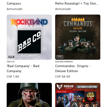
Compass
Retro Roundup! + Toy Story 3
Complete Edition Double
Annunciati
Annunciati
Pack
PS4
PS4
TRACCIA
EDIZIONE PREMIUM
'Bad Company' - Bad
Commandos: Origins -
Company
Deluxe Edition
CHF 1.90
CHF 68.90