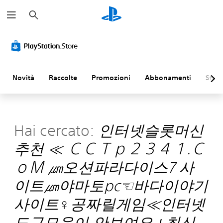
C
e
r
c
a
Novità
Raccolte
Promozioni
Abbonamenti
Sfogl
Hai cercato:
인터넷슬롯머신
추천 ≪ ＣＣＴｐ２３４１.Ｃ
ｏＭ ㎛오션파라다이스7 사
이트㎛야마토pc☜바다이야기
사이트♀공짜릴게임≪인터넷
도구모음이 안보여요⊥최신