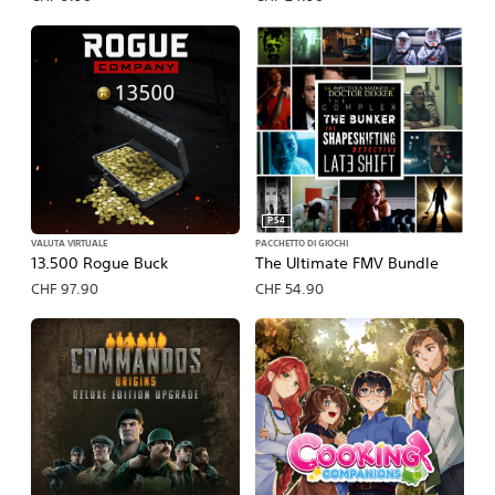
PS4
VALUTA VIRTUALE
PACCHETTO DI GIOCHI
13.500 Rogue Buck
The Ultimate FMV Bundle
CHF 97.90
CHF 54.90