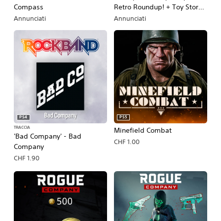
Compass
Retro Roundup! + Toy Story 3
Complete Edition Double
Annunciati
Annunciati
Pack
PS4
PS5
TRACCIA
Minefield Combat
'Bad Company' - Bad
CHF 1.00
Company
CHF 1.90