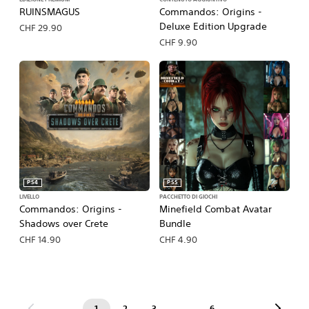
EDIZIONE PREMIUM
CONTENUTO AGGIUNTIVO
RUINSMAGUS
Commandos: Origins -
Deluxe Edition Upgrade
CHF 29.90
CHF 9.90
PS4
PS5
LIVELLO
PACCHETTO DI GIOCHI
Commandos: Origins -
Minefield Combat Avatar
Shadows over Crete
Bundle
CHF 14.90
CHF 4.90
1
2
3
…
6