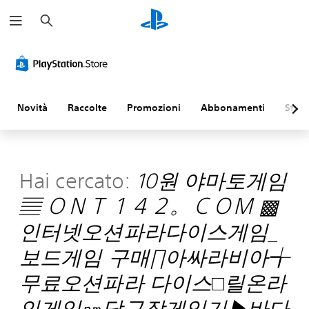
C
e
r
c
a
Novità
Raccolte
Promozioni
Abbonamenti
Sfogl
Hai cercato:
10원 야마토게임
▤ ＯＮＴ１４２。ＣＯＭ ▩
인터넷오션파라다이스게임_
보드게임 구매∏아싸라비아╅
무료오션파라 다이스□릴온라
인게임㏘당구장게임기▶바다