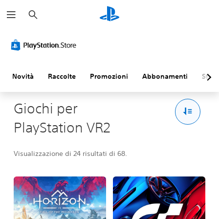
C
e
r
c
a
Novità
Raccolte
Promozioni
Abbonamenti
Sfogl
Giochi per
PlayStation VR2
Visualizzazione di 24 risultati di 68.