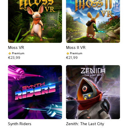
Moss VR
Moss II VR
Premium
Premium
€23,99
€21,99
Synth Riders
Zenith: The Last City