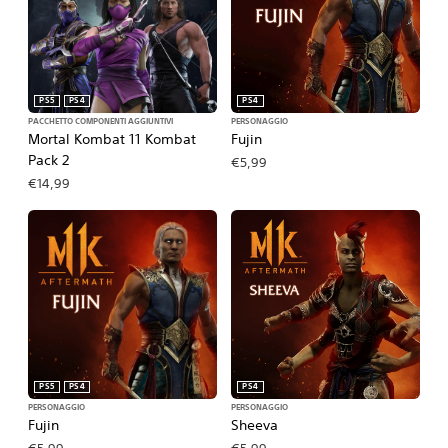
PS5
PS4
PS4
PACCHETTO COMPONENTI AGGIUNTIVI
PERSONAGGIO
Mortal Kombat 11 Kombat
Fujin
Pack 2
€5,99
€14,99
PS5
PS4
PS4
PERSONAGGIO
PERSONAGGIO
Fujin
Sheeva