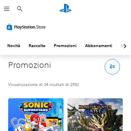
C
e
r
c
a
Novità
Raccolte
Promozioni
Abbonamenti
Sfogl
Promozioni
Visualizzazione di 24 risultati di 2392.