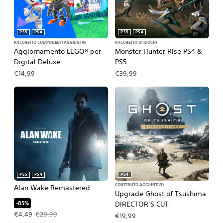
PS5
PS4
PS5
PS4
PACCHETTO COMPONENTI AGGIUNTIVI
PACCHETTO DI GIOCHI
Aggiornamento LEGO® per
Monster Hunter Rise PS4 &
Digital Deluxe
PS5
€14,99
€39,99
PS5
PS4
PS4
CONTENUTO AGGIUNTIVO
Alan Wake Remastered
Upgrade Ghost of Tsushima
-85%
DIRECTOR’S CUT
Prezzo in offerta €4,49. Prezzo originale €29,99.
€4,49
€29,99
€19,99