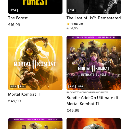
PS4
PS4
The Forest
The Last of Us™ Remastered
Premium
€16,99
€19,99
PS5
PS4
PS5
PS4
PACCHETTO COMPONENTI AGGIUNTIVI
Mortal Kombat 11
Bundle Add-On Ultimate di
€49,99
Mortal Kombat 11
€49,99