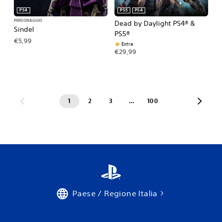
PS4
PS5
PS4
PERSONAGGIO
Dead by Daylight PS4® &
Sindel
PS5®
€5,99
Extra
€29,99
1
2
3
…
100
Paese / Regione Italia