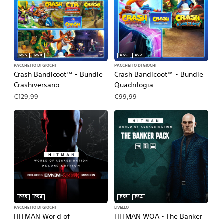
PS5
PS4
PS5
PS4
PACCHETTO DI GIOCHI
PACCHETTO DI GIOCHI
Crash Bandicoot™ - Bundle
Crash Bandicoot™ - Bundle
Crashiversario
Quadrilogia
€129,99
€99,99
PS5
PS4
PS5
PS4
PACCHETTO DI GIOCHI
LIVELLO
HITMAN World of
HITMAN WOA - The Banker