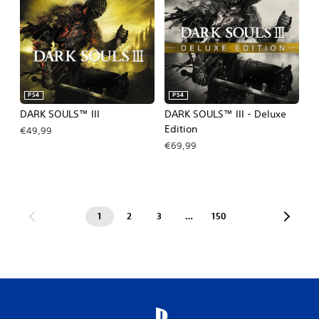
PS4
PS4
DARK SOULS™ III
DARK SOULS™ III - Deluxe
Edition
€49,99
€69,99
1
2
3
…
150