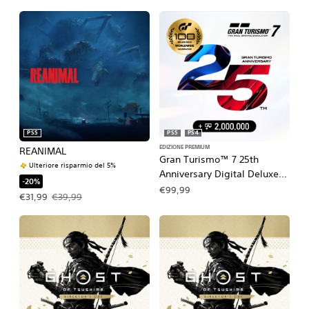
PS5
PS5
PS4
EDIZIONE PREMIUM
REANIMAL
Gran Turismo™ 7 25th
Ulteriore risparmio del 5%
Anniversary Digital Deluxe
-20%
Edition
€99,99
Prezzo in offerta €31,99. Prezzo originale €39,99.
€31,99
€39,99