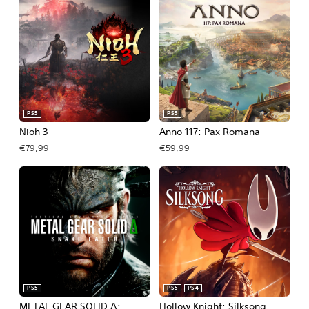
PS5
PS5
Nioh 3
Anno 117: Pax Romana
€79,99
€59,99
PS5
PS5
PS4
METAL GEAR SOLID Δ:
Hollow Knight: Silksong