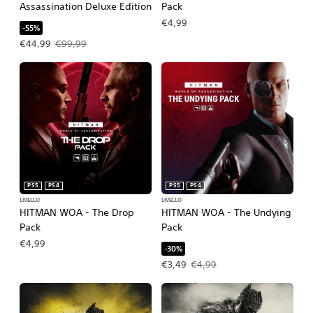
Assassination Deluxe Edition
Pack
€4,99
-55%
Prezzo in offerta €44,99. Prezzo originale €99,99.
€44,99
€99,99
PS5
PS4
PS5
PS4
LIVELLO
LIVELLO
HITMAN WOA - The Drop
HITMAN WOA - The Undying
Pack
Pack
€4,99
-30%
Prezzo in offerta €3,49. Prezzo origi
€3,49
€4,99