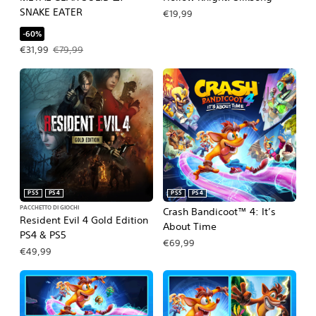
SNAKE EATER
€19,99
-60%
Prezzo in offerta €31,99. Prezzo originale €79,99.
€31,99
€79,99
PS5
PS4
PS5
PS4
PACCHETTO DI GIOCHI
Crash Bandicoot™ 4: It’s
Resident Evil 4 Gold Edition
About Time
PS4 & PS5
€69,99
€49,99