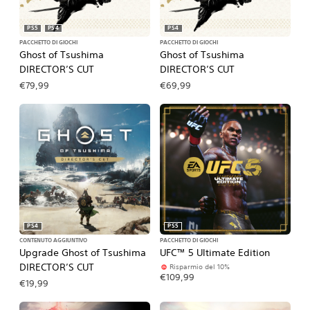
PS5
PS4
PS4
PACCHETTO DI GIOCHI
PACCHETTO DI GIOCHI
Ghost of Tsushima
Ghost of Tsushima
DIRECTOR’S CUT
DIRECTOR’S CUT
€79,99
€69,99
PS4
PS5
CONTENUTO AGGIUNTIVO
PACCHETTO DI GIOCHI
Upgrade Ghost of Tsushima
UFC™ 5 Ultimate Edition
DIRECTOR’S CUT
Risparmio del 10%
€109,99
€19,99