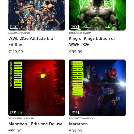
PS5
PS5
EDIZIONE PREMIUM
EDIZIONE PREMIUM
WWE 2K26 Attitude Era
King of Kings Edition di
Edition
WWE 2K26
€129,99
€99,99
PS5
PS5
PACCHETTO DI GIOCHI
PACCHETTO DI GIOCHI
Marathon - Edizione Deluxe
Marathon
€59,99
€39,99