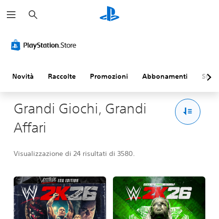
C
e
r
c
a
Novità
Raccolte
Promozioni
Abbonamenti
Sfogl
Grandi Giochi, Grandi
Affari
Visualizzazione di 24 risultati di 3580.