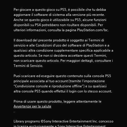
a
z
Per giocare a questo gioco su PS5, è possibile che tu debba 
i
aggiornare il software di sistema alla versione più recente. 
o
Anche se questo gioco è utilizzabile su PS5, alcune funzioni 
n
disponibili su PS4 potrebbero non risultare disponibili. Per 
e
ulteriori informazioni, consulta la pagina PlayStation.com/bc.
d
Il download del presente prodotto è soggetto ai Termini di 
e
servizio e alle Condizioni d'uso del software di PlayStation e a 
l
qualsiasi altra condizione supplementare specifica applicabile a 
c
questo articolo. Se non si desidera accettare questi Termini, 
o
non scaricare questo articolo. Per maggiori dettagli, consultare i 
n
Termini di Servizio.
t
r
Puoi scaricare ed eseguire questo contenuto sulla console PS5 
o
principale associata al tuo account (tramite l'impostazione 
l
“Condivisione console e riproduzione offline”) e su qualsiasi 
altra console PS5 quando effettui il login con lo stesso account.
l
e
Prima di usare questo prodotto, leggere attentamente le 
r
Avvertenze per la salute
P
.
u
o
Library programs ©Sony Interactive Entertainment Inc. concesso 
i
in licenza esclusivamente a Sony Interactive Entertainment 