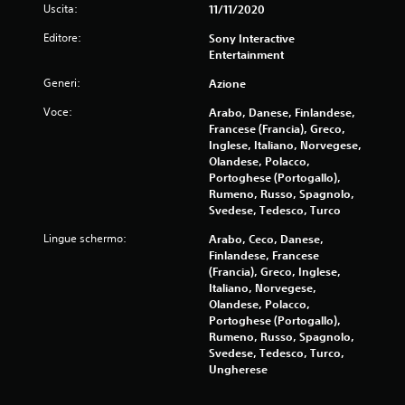
c
Uscita:
11/11/2020
h
Editore:
Sony Interactive
.
Entertainment
G
Generi:
Azione
i
Voce:
Arabo, Danese, Finlandese,
o
Francese (Francia), Greco,
c
Inglese, Italiano, Norvegese,
a
Olandese, Polacco,
b
Portoghese (Portogallo),
i
Rumeno, Russo, Spagnolo,
l
Svedese, Tedesco, Turco
e
Lingue schermo:
Arabo, Ceco, Danese,
s
Finlandese, Francese
e
(Francia), Greco, Inglese,
n
Italiano, Norvegese,
z
Olandese, Polacco,
a
Portoghese (Portogallo),
v
Rumeno, Russo, Spagnolo,
Svedese, Tedesco, Turco,
i
Ungherese
b
r