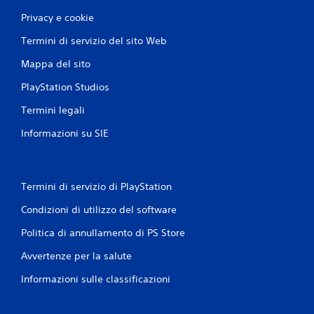
r
Privacy e cookie
a
z
Termini di servizio del sito Web
i
o
Mappa del sito
n
e
PlayStation Studios
d
Termini legali
e
l
Informazioni su SIE
c
o
n
t
Termini di servizio di PlayStation
r
o
Condizioni di utilizzo del software
l
l
Politica di annullamento di PS Store
e
r
Avvertenze per la salute
o
i
Informazioni sulle classificazioni
l
f
e