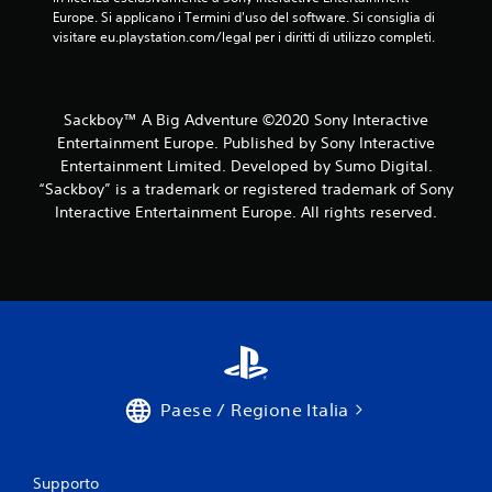
g
Europe. Si applicano i Termini d'uso del software. Si consiglia di 
i
visitare eu.playstation.com/legal per i diritti di utilizzo completi.
o
c
a
r
Sackboy™ A Big Adventure ©2020 Sony Interactive
e
Entertainment Europe. Published by Sony Interactive
s
Entertainment Limited. Developed by Sumo Digital.
e
“Sackboy” is a trademark or registered trademark of Sony
n
z
Interactive Entertainment Europe. All rights reserved.
a
a
t
t
i
v
a
r
e
Paese / Regione Italia
l
a
v
i
Supporto
b