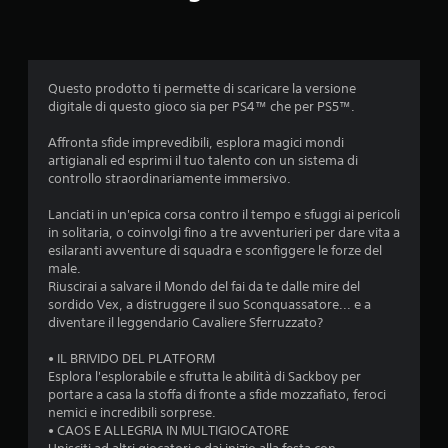
t
o
o
l
o
u
g
c
i
h
Questo prodotto ti permette di scaricare la versione
o
digitale di questo gioco sia per PS4™ che per PS5™.
P
c
u
o
Affronta sfide imprevedibili, esplora magici mondi
o
o
artigianali ed esprimi il tuo talento con un sistema di
i
f
controllo straordinariamente immersivo.
g
f
i
l
Lanciati in un'epica corsa contro il tempo e sfuggi ai pericoli
o
i
in solitaria, o coinvolgi fino a tre avventurieri per dare vita a
c
n
esilaranti avventure di squadra e sconfiggere le forze del
a
e
male.
r
)
Riuscirai a salvare il Mondo del fai da te dalle mire del
e
.
sordido Vex, a distruggere il suo Sconquassatore... e a
s
diventare il leggendario Cavaliere Sferruzzato?
e
n
• IL BRIVIDO DEL PLATFORM
z
Esplora l'esplorabile e sfrutta le abilità di Sackboy per
a
portare a casa la stoffa di fronte a sfide mozzafiato, feroci
d
nemici e incredibili sorprese.
o
• CAOS E ALLEGRIA IN MULTIGIOCATORE
v