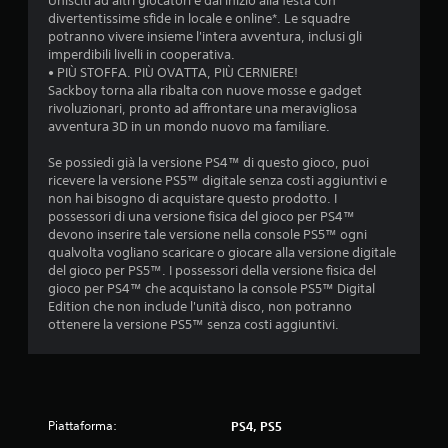
Unisciti ad altri giocatori e dai inizio alla festa con
e
divertentissime sfide in locale e online*. Le squadre
r
potranno vivere insieme l'intera avventura, inclusi gli
u
imperdibili livelli in cooperativa.
t
• PIÙ STOFFA. PIÙ OVATTA, PIÙ CERNIERE!
i
Sackboy torna alla ribalta con nuove mosse e gadget
l
rivoluzionari, pronto ad affrontare una meravigliosa
i
avventura 3D in un mondo nuovo ma familiare.
z
z
Se possiedi già la versione PS4™ di questo gioco, puoi
a
ricevere la versione PS5™ digitale senza costi aggiuntivi e
r
non hai bisogno di acquistare questo prodotto. I
e
possessori di una versione fisica del gioco per PS4™
i
devono inserire tale versione nella console PS5™ ogni
c
qualvolta vogliano scaricare o giocare alla versione digitale
o
del gioco per PS5™. I possessori della versione fisica del
n
gioco per PS4™ che acquistano la console PS5™ Digital
t
Edition che non include l'unità disco, non potranno
r
ottenere la versione PS5™ senza costi aggiuntivi.
o
l
l
i
t
o
Piattaforma:
PS4, PS5
u