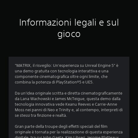
Informazioni legali e sul
gioco
"MATRIX, il risveglio: Un'esperienza su Unreal Engine 5" è
una demo gratuita con tecnologia interattiva e una
componente cinematografica oltre ogni limite, che
combina la potenza di PlayStation®5 e UE5.
Da un'idea originale scritta e diretta cinematograficamente
da Lana Wachowski e James McTeigue, questa demo dalla
tecnologia innovativa vede Keanu Reeves e Carrie-Anne
Moss nei panni di Neo e Trinity e, al contempo, interpreti di
se stessi tra finzione e realtà.
Gran parte della troupe degli effetti speciali del film
originale è tornata per la realizzazione di questa esperienza
digitale, tra cui John Gaeta, Kim Libreri, Jerome Platteaux,