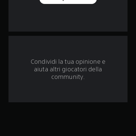
n
q
u
e
d
Condividi la tua opinione e
a
aiuta altri giocatori della
3
community.
7
v
a
l
u