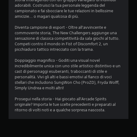
adorabili. Costruisci la tua personale leggenda del
campionato e fai sbocciare le tue relazioni in bellissime
amicizie... o magari qualcosa di più.
Diventa campione di esport - Oltre all'avvincente e
commovente storia, The New Challengers aggiunge una
sensazione di classica competitività da sala giochi al tutto.
Competi contro il mondo in Fist of Discomfort 2, un
picchiaduro tattico intrecciato con la trama.
Doppiaggio magnifico - Goditi una visual novel
incredibilmente unica con uno stile artistico distintivo e un
cast di personaggi esuberanti, traboccanti di stile e
personalità. Vivi gli alti e bassi emotivi al fianco di voci
stellari che includono SungWon Cho (ProZD), Fryda Wolff,
Simply Undrea e molti altri!
Prosegui nella storia - Hai giocato all'Arcade Spirits
originale? Importa le tue scelte precedenti e preparati al
ritorno di volti noti e a qualche sorpresa nascosta.