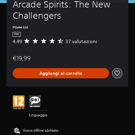
Arcade Spirits: The New 
Challengers
PQube Ltd
PS5
4.49
37 valutazioni
V
a
l
€19,99
u
t
a
Aggiungi al carrello
z
i
o
n
e
m
e
d
Linguaggio
i
a
d
Gioco offline abilitato
i