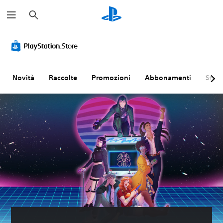
C
e
r
c
a
Novità
Raccolte
Promozioni
Abbonamenti
Sfogl