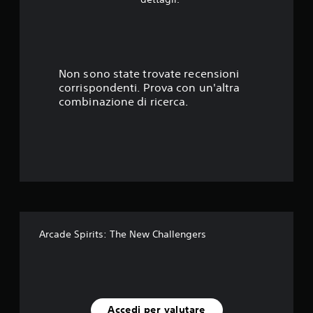
4
9
s
Non sono state trovate recensioni
corrispondenti. Prova con un'altra
t
combinazione di ricerca.
e
l
l
e
s
Arcade Spirits: The New Challengers
u
c
i
Accedi per valutare