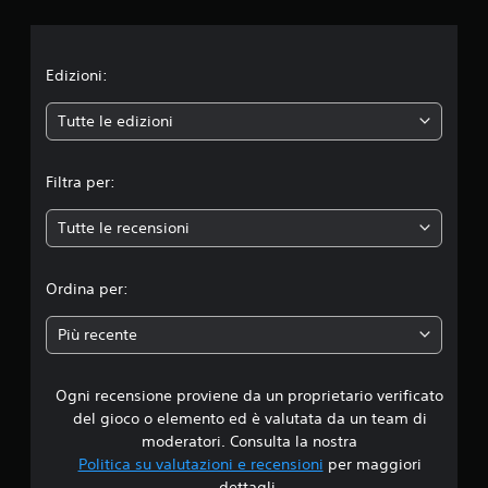
i
o
n
Edizioni:
e
Tutte le edizioni
m
Filtra per:
e
Tutte le recensioni
d
i
Ordina per:
a
Più recente
d
Ogni recensione proviene da un proprietario verificato
i
del gioco o elemento ed è valutata da un team di
4
moderatori. Consulta la nostra
Politica su valutazioni e recensioni
per maggiori
.
dettagli.