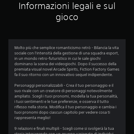
Informazioni legali e sul
t
gioco
a
z
i
Molto più che semplice romanticismo retrò - Bilancia la vita
o
sociale con l'intensità della gestione di una squadra esport,
in un mondo retro-futuristico in cui le sale giochi
n
dominano la scena dei videogiochi. Dopo il successo della
premiata visual novel Arcade Spirits, Fiction Factory Games
i
fa il suo ritorno con un innovativo sequel indipendente.
Personaggi personalizzabili - Crea il tuo personaggio e il
suo rivale con un creatore di personaggi notevolmente
ampliato. Scegli i tuoi pronomi, modella la tua personalità,
i tuoi sentimenti e le tue preferenze, e osserva il tutto
riflesso nella storia. Modifica il tuo personaggio e cambia i
tuoi pronomi dopo ciascun capitolo per vedere cosa ti
rappresenta meglio!
9 relazioni e finali multipli - Scegli come si svolgerà la tua
storia interagendo con un gruppo variegato di individui