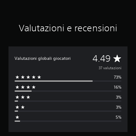
n
g
e
r
Valutazioni e recensioni
s
V
4.49
Valutazioni globali giocatori
a
37 valutazioni
73%
l
16%
u
3%
t
3%
a
5%
z