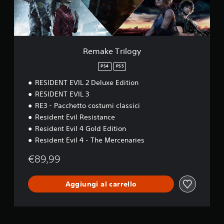
i
l
o
g
y
Remake Trilogy
PS4
PS5
RESIDENT EVIL 2 Deluxe Edition
RESIDENT EVIL 3
RE3 - Pacchetto costumi classici
Resident Evil Resistance
Resident Evil 4 Gold Edition
Resident Evil 4 - The Mercenaries
€89,99
Aggiungi al carrello