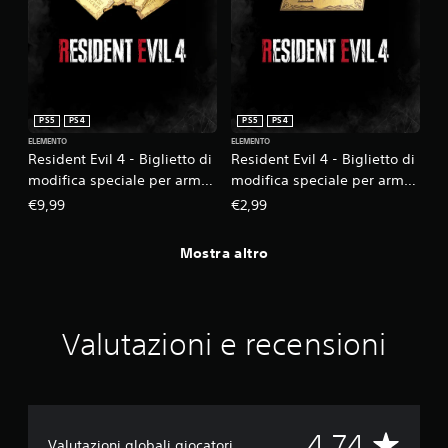
PS5
PS4
PS5
PS4
ELEMENTO
ELEMENTO
Resident Evil 4 - Biglietto di
Resident Evil 4 - Biglietto di
modifica speciale per arma
modifica speciale per arma
x5 (A)
x1 (A)
€9,99
€2,99
Mostra altro
Valutazioni e recensioni
V
4.74
Valutazioni globali giocatori