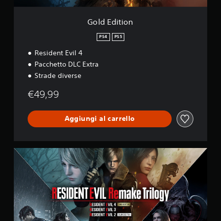
i
l
Gold Edition
4
PS4
PS5
Resident Evil 4
Pacchetto DLC Extra
Strade diverse
€49,99
Aggiungi al carrello
R
e
m
a
k
e
T
r