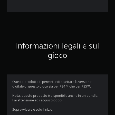
a
z
i
o
n
Informazioni legali e sul
i
gioco
Questo prodotto ti permette di scaricare la versione
digitale di questo gioco sia per PS4™ che per PS5™.
Nota: questo prodotto è disponibile anche in un bundle.
Fai attenzione agli acquisti doppi.
Sopravvivere è solo l'inizio.