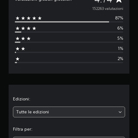
a
152263 valutazioni
87%
l
6%
u
5%
t
1%
a
2%
z
i
o
n
Edizioni:
e
Tutte le edizioni
m
Filtra per:
e