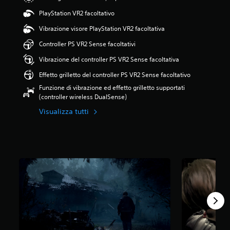
7
PlayStation VR2 facoltativo
4
s
Vibrazione visore PlayStation VR2 facoltativa
t
e
Controller PS VR2 Sense facoltativi
l
Vibrazione del controller PS VR2 Sense facoltativa
l
e
Effetto grilletto del controller PS VR2 Sense facoltativo
s
Funzione di vibrazione ed effetto grilletto supportati
u
(controller wireless DualSense)
c
i
Visualizza tutti
n
q
u
e
d
a
1
5
2
K
v
a
l