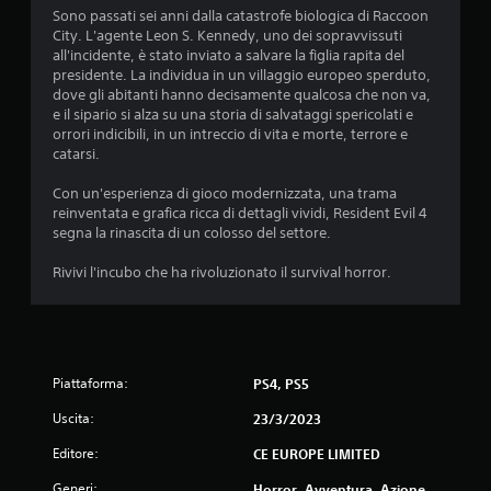
Sono passati sei anni dalla catastrofe biologica di Raccoon
City. L'agente Leon S. Kennedy, uno dei sopravvissuti
all'incidente, è stato inviato a salvare la figlia rapita del
presidente. La individua in un villaggio europeo sperduto,
dove gli abitanti hanno decisamente qualcosa che non va,
e il sipario si alza su una storia di salvataggi spericolati e
orrori indicibili, in un intreccio di vita e morte, terrore e
catarsi.
Con un'esperienza di gioco modernizzata, una trama
reinventata e grafica ricca di dettagli vividi, Resident Evil 4
segna la rinascita di un colosso del settore.
Rivivi l'incubo che ha rivoluzionato il survival horror.
Piattaforma:
PS4, PS5
Uscita:
23/3/2023
Editore:
CE EUROPE LIMITED
Generi:
Horror, Avventura, Azione