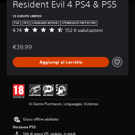
Resident Evil 4 PS4 & PS5
CE EUROPE LIMITED
PS4
PS5
STANDARD EDITION
OTTIMIZZATO PER PS5 PRO
4.74
152 K valutazioni
V
a
l
€39,99
u
t
a
Aggiungi al carrello
z
i
o
n
e
m
e
d
In-Game Purchases, Linguaggio, Violenza
i
a
d
Gioco offline abilitato
i
Versione PS5
4
.
Stili di gioco VR: seduto, in piedi