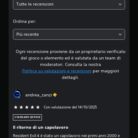
Tutte le recensioni
d
i
Ordina per:
a
Più recente
d
Ogni recensione proviene da un proprietario verificato
i
del gioco o elemento ed è valutata da un team di
4
moderatori. Consulta la nostra
Politica su valutazioni e recensioni
per maggiori
.
dettagli.
7
andrea_zanzi
4
Con valutazione del 14/10/2025
5 stelle su 5
s
STANDARD EDITION
t
Il ritorno di un capolavoro
e
Resident Evil 4 è stato un capolavoro nei primi anni 2000 e