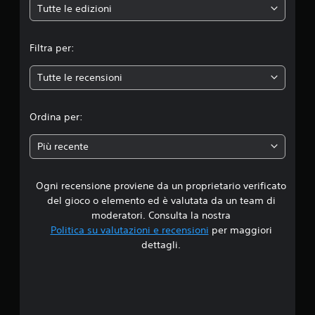
e
Tutte le edizioni
m
Filtra per:
e
Tutte le recensioni
d
i
Ordina per:
a
Più recente
d
Ogni recensione proviene da un proprietario verificato
i
del gioco o elemento ed è valutata da un team di
4
moderatori. Consulta la nostra
Politica su valutazioni e recensioni
per maggiori
.
dettagli.
2
9