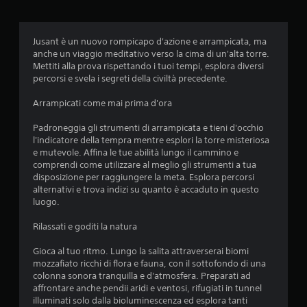
t
a
Jusant è un nuovo rompicapo d'azione e arrampicata, ma
z
anche un viaggio meditativo verso la cima di un'alta torre.
Mettiti alla prova rispettando i tuoi tempi, esplora diversi
i
percorsi e svela i segreti della civiltà precedente.
o
Arrampicati come mai prima d'ora
n
Padroneggia gli strumenti di arrampicata e tieni d'occhio
l'indicatore della tempra mentre esplori la torre misteriosa
i
e mutevole. Affina le tue abilità lungo il cammino e
comprendi come utilizzare al meglio gli strumenti a tua
disposizione per raggiungere la meta. Esplora percorsi
alternativi e trova indizi su quanto è accaduto in questo
luogo.
Rilassati e goditi la natura
Gioca al tuo ritmo. Lungo la salita attraverserai biomi
mozzafiato ricchi di flora e fauna, con il sottofondo di una
colonna sonora tranquilla e d'atmosfera. Preparati ad
affrontare anche pendii aridi e ventosi, rifugiati in tunnel
illuminati solo dalla bioluminescenza ed esplora tanti