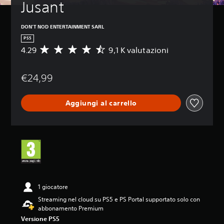
Jusant
DON'T NOD ENTERTAINMENT SARL
PS5
4.29
9,1 K valutazioni
V
a
l
€24,99
u
t
a
Aggiungi al carrello
z
i
o
n
e
m
e
d
i
a
1 giocatore
d
Streaming nel cloud su PS5 e PS Portal supportato solo con
i
abbonamento Premium
4
Versione PS5
.