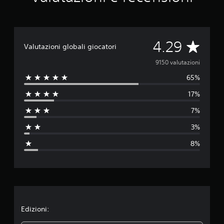
u
t
a
z
V
4.29
i
Valutazioni globali giocatori
o
a
n
9150 valutazioni
i
65%
l
17%
u
7%
t
3%
a
8%
z
i
o
n
Edizioni: