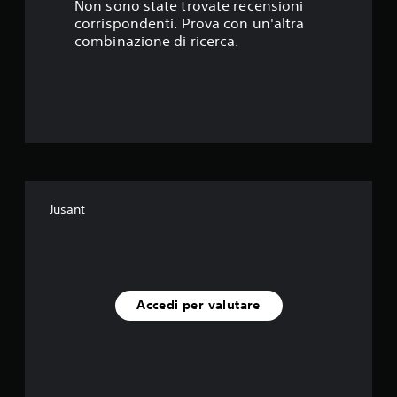
s
Non sono state trovate recensioni
corrispondenti. Prova con un'altra
t
combinazione di ricerca.
e
l
l
e
s
Jusant
u
c
i
Accedi per valutare
n
q