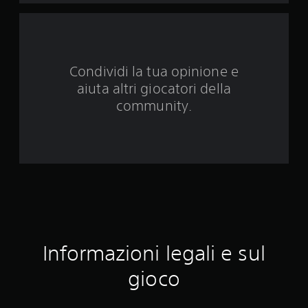
u
e
d
Condividi la tua opinione e
a
aiuta altri giocatori della
9
community.
1
5
0
v
a
Informazioni legali e sul
l
gioco
u