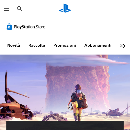
C
e
r
c
a
Novità
Raccolte
Promozioni
Abbonamenti
Sfogl