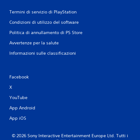
r
b
o
Termini di servizio di PlayStation
r
u
n
a
Condizioni di utilizzo del software
t
z
e
i
Politica di annullamento di PS Store
m
o
p
Avvertenze per la salute
n
o
e
l
Informazioni sulle classificazioni
d
i
e
m
l
i
t
c
Facebook
e
o
)
n
X
.
t
YouTube
r
o
P
App Android
l
a
App iOS
l
u
e
s
r
a
© 2026 Sony Interactive Entertainment Europe Ltd. Tutti i
g
P