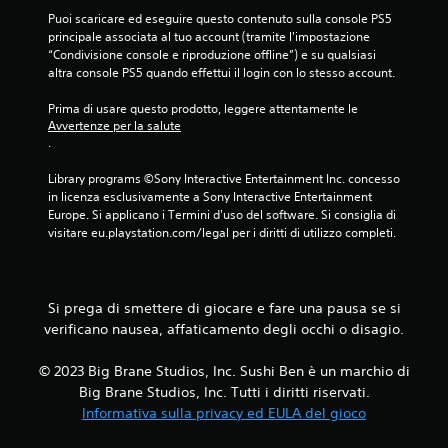
d
e
Puoi scaricare ed eseguire questo contenuto sulla console PS5 
o
d
principale associata al tuo account (tramite l'impostazione 
v
o
“Condivisione console e riproduzione offline”) e su qualsiasi 
e
n
altra console PS5 quando effettui il login con lo stesso account.
r
o
u
l
Prima di usare questo prodotto, leggere attentamente le 
t
a
Avvertenze per la salute
i
.
r
l
i
i
Library programs ©Sony Interactive Entertainment Inc. concesso 
s
z
in licenza esclusivamente a Sony Interactive Entertainment 
p
z
Europe. Si applicano i Termini d'uso del software. Si consiglia di 
o
a
visitare eu.playstation.com/legal per i diritti di utilizzo completi.
s
r
t
e
a
i
a
c
p
Si prega di smettere di giocare e fare una pausa se si
o
r
verificano nausea, affaticamento degli occhi o disagio.
n
o
t
m
r
© 2023 Big Brane Studios, Inc. Sushi Ben è un marchio di
p
o
Big Brane Studios, Inc. Tutti i diritti riservati.
t
l
Informativa sulla privacy ed EULA del gioco
v
l
i
i