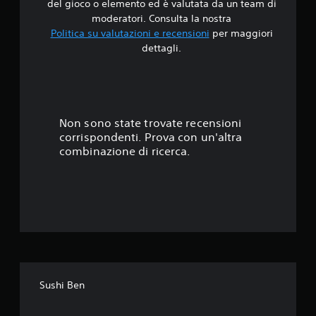
t
del gioco o elemento ed è valutata da un team di
R
p
e
4
moderatori. Consulta la nostra
e
o
.
r
Politica su valutazioni e recensioni
per maggiori
m
.
o
dettagli.
p
g
G
i
6
n
i
c
i
o
a
6
a
c
p
l
a
i
s
t
Non sono state trovate recensioni
b
e
o
corrispondenti. Prova con un'altra
i
t
p
v
combinazione di ricerca.
l
a
i
e
r
e
t
l
s
a
a
l
e
b
n
n
i
t
l
z
l
e
a
i
.
e
p
P
r
s
u
Sushi Ben
e
o
s
i
u
s
e