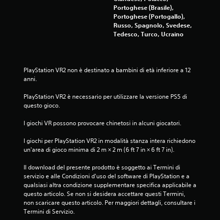
l
p
Portoghese (Brasile),
l
o
Portoghese (Portogallo),
i
l
Russo, Spagnolo, Svedese,
t
i
Tedesco, Turco, Ucraino
o
m
u
i
c
t
a
h
PlayStation VR2 non è destinato a bambini di età inferiore a 12 
t
anni.
P
o
u
(
PlayStation VR2 è necessario per utilizzare la versione PS5 di 
o
a
questo gioco.
i
z
g
i
I giochi VR possono provocare chinetosi in alcuni giocatori.
i
o
o
n
I giochi per PlayStation VR2 in modalità stanza intera richiedono 
c
i
un'area di gioco minima di 2 m × 2 m (6 ft 7 in × 6 ft 7 in).
a
c
r
h
Il download del presente prodotto è soggetto ai Termini di 
e
e
servizio e alle Condizioni d'uso del software di PlayStation e a 
s
r
qualsiasi altra condizione supplementare specifica applicabile a 
e
i
questo articolo. Se non si desidera accettare questi Termini, 
n
c
non scaricare questo articolo. Per maggiori dettagli, consultare i 
z
h
Termini di Servizio.
a
i