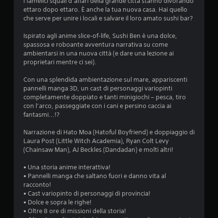
t
i famelici squali d’affari della grande città stanno divorando
i
i
ettaro dopo ettaro. È anche la tua nuova casa. Hai quello
c
p
che serve per unire i locali e salvare il loro amato sushi bar?
a
i
ù
Ispirato agli anime slice‑of‑life, Sushi Ben è una dolce,
t
t
spassosa e roboante avventura narrativa su come
i
a
ambientarsi in una nuova città (e dare una lezione ai
P
s
proprietari mentre ci sei).
u
t
o
i
Con una splendida ambientazione sul mare, appariscenti
i
s
pannelli manga 3D, un cast di personaggi variopinti
r
i
completamente doppiato e tanti minigiochi – pesca, tiro
i
m
con l’arco, passeggiate con i cani e persino caccia ai
d
u
fantasmi...!?
u
l
r
t
Narrazione di Hato Moa (Hatoful Boyfriend) e doppiaggio di
r
a
Laura Post (Little Witch Academia), Ryan Colt Levy
e
n
(Chainsaw Man), AJ Beckles (Dandadan) e molti altri!
i
e
l
a
• Una storia anime interattiva!
l
m
• Pannelli manga che saltano fuori e danno vita al
i
e
racconto!
v
n
• Cast variopinto di personaggi di provincia!
e
t
• Dolce e sopra le righe!
l
e
• Oltre 8 ore di missioni della storia!
l