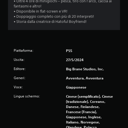
.
• Oltre 4 ore di minigiochi – pesca, tiro con l’arco, caccia ai
o
fantasmi e altro!
d
• Disponibile in flat-screen e VR!
i
G
• Doppiaggio completo con più di 20 interpreti!
d
i
• Storia dalla creatrice di Hatoful Boyfriend!
i
o
f
c
f
a
i
b
c
i
o
Piattaforma:
PS5
l
l
Uscita:
27/5/2024
e
t
à
s
Editore:
Big Brane Studios, Inc.
d
e
i
n
Generi:
Avventura, Avventura
e
z
v
Voce:
Giapponese
a
e
c
Lingue schermo:
n
Cinese (semplificato), Cinese
o
t
(tradizionale), Coreano,
n
i
Danese, Finlandese,
t
a
Francese (Francia),
t
Giapponese, Inglese,
r
e
Italiano, Norvegese,
o
m
Olandese, Polacco,