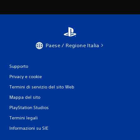
s
t
u
o
a
u
l
c
i
h
z
.
z
a
Paese / Regione Italia
t
G
i
i
s
o
u
c
Supporto
l
a
l
Privacy e cookie
b
o
i
s
Termini di servizio del sito Web
l
c
e
h
Mappa del sito
e
s
r
PlayStation Studios
e
m
n
Termini legali
o
z
e
a
Informazioni su SIE
n
v
t
i