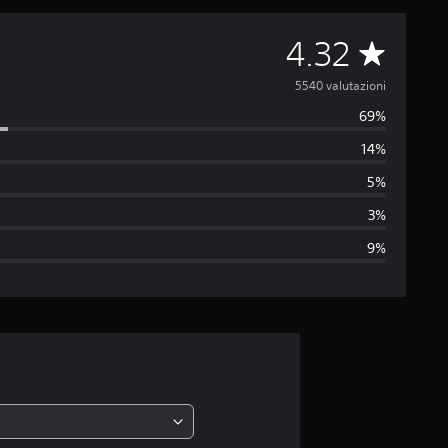
V
4.32
a
5540 valutazioni
69%
l
14%
u
5%
t
3%
9%
a
z
i
o
n