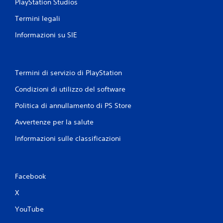
o
PlayStation Studios
r
o
e
Termini legali
r
p
i
i
Informazioni su SIE
z
ù
z
f
o
a
n
c
t
Termini di servizio di PlayStation
i
a
l
Condizioni di utilizzo del software
l
i
e
d
Politica di annullamento di PS Store
e
a
v
Avvertenze per la salute
l
e
e
r
Informazioni sulle classificazioni
g
t
g
i
e
c
r
a
e
Facebook
l
.
e
X
d
i
YouTube
c