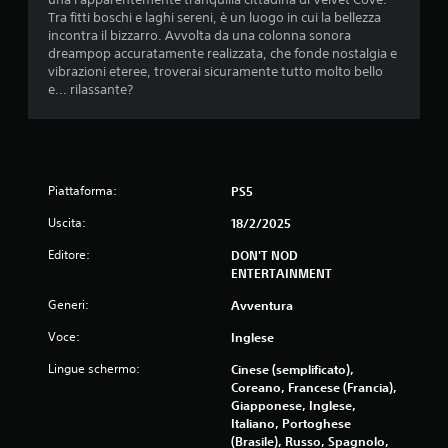
r
r
a
Tra fitti boschi e laghi sereni, è un luogo in cui la bellezza
a
e
l
incontra il bizzarro. Avvolta da una colonna sonora
s
n
g
dreampop accuratamente realizzata, che fonde nostalgia e
e
d
i
vibrazioni eteree, troverai sicuramente tutto molto bello
n
o
i
e... rilassante?
z
c
d
a
o
i
m
.
m
o
e
v
n
I
i
Piattaforma:
PS5
s
n
m
Uscita:
18/2/2025
e
i
v
n
o
e
Editore:
DON'T NOD
t
n
r
ENTERTAINMENT
i
i
s
e
Generi:
Avventura
i
I
d
o
s
e
Voce:
Inglese
n
o
f
t
e
Lingue schermo:
f
Cinese (semplificato),
t
l
e
Coreano, Francese (Francia),
o
t
Giapponese, Inglese,
e
t
t
Italiano, Portoghese
v
i
i
(Brasile), Russo, Spagnolo,
e