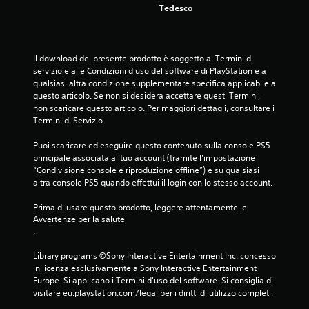
t
d
Tedesco
t
o
e
t
l
l
a
i
l
r
s
a
Il download del presente prodotto è soggetto ai Termini di 
o
e
t
servizio e alle Condizioni d'uso del software di PlayStation e a 
n
g
e
qualsiasi altra condizione supplementare specifica applicabile a 
o
l
o
questo articolo. Se non si desidera accettare questi Termini, 
p
e
non scaricare questo articolo. Per maggiori dettagli, consultare i 
l
r
c
Termini di Servizio.
a
e
a
b
s
m
Puoi scaricare ed eseguire questo contenuto sulla console PS5 
i
e
e
principale associata al tuo account (tramite l'impostazione 
l
n
r
“Condivisione console e riproduzione offline”) e su qualsiasi 
e
t
a
altra console PS5 quando effettui il login con lo stesso account.
a
(
c
t
a
h
Prima di usare questo prodotto, leggere attentamente le 
i
e
Avvertenze per la salute
v
i
.
p
a
n
o
n
u
Library programs ©Sony Interactive Entertainment Inc. concesso 
s
z
n
in licenza esclusivamente a Sony Interactive Entertainment 
s
a
c
Europe. Si applicano i Termini d'uso del software. Si consiglia di 
o
t
a
visitare eu.playstation.com/legal per i diritti di utilizzo completi.
n
o
r
o