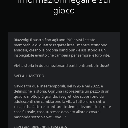
i
à
v
n
e
o
gioco
i
t
n
r
s
a
z
i
t
i
a
z
i
v
d
z
i
i
o
o
n
g
(
n
Riavvolgi il nastro fino agli anni '90 e vivi l'estate
u
i
b
t
memorabile di quattro ragazze liceali mentre stringono
n
o
a
a
amicizia, creano la propria band punk e assistono a un
f
c
l
s
inspiegabile evento che cambierà per sempre le loro vite.
o
o
e
e
r
o
e
Vivi la storia in due emozionanti parti, entrambe incluse!
)
m
g
v
a
l
D
e
SVELA IL MISTERO
t
i
u
r
o
i
r
t
Naviga tra due linee temporali, nel 1995 e nel 2022, e
d
n
a
i
definiscine la storia. Ognuna rappresenta un pezzo di un
i
t
n
c
quadro molto più grande: i segreti che scoprirono da
f
e
t
a
adolescenti che cambiarono la vita a tutte loro e chi, o
a
r
e
l
cosa, le ha fatte reincontrare. Insieme, devono ricostruire
c
m
l
e
cosa fu reale, cosa successe davvero allora e cosa si
i
e
'
d
nasconde sotto Velvet Cove..."
l
z
e
i
e
z
s
c
ESPLORA, RIPRENDI E DIALOGA