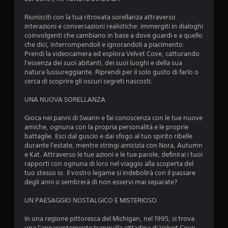
l
i
p
i
e
(
e
a
Riunisciti con la tua ritrovata sorellanza attraverso
t
s
r
s
interazioni e conversazioni realistiche: immergiti in dialoghi
t
o
i
c
coinvolgenti che cambiano in base a dove guardi e a quello
u
l
e
u
che dici, interrompendoli e ignorandoli a piacimento.
r
o
n
n
Prendi la videocamera ed esplora Velvet Cove, catturando
a
g
z
a
l'essenza dei suoi abitanti, dei suoi luoghi e della sua
.
i
a
l
natura lussureggiante. Riprendi per il solo gusto di farlo o
o
d
e
cerca di scoprire gli oscuri segreti nascosti.
c
i
v
S
o
g
e
o
UNA NUOVA SORELLANZA
o
i
t
t
f
o
t
Gioca nei panni di Swann e fai conoscenza con le tue nuove
t
f
c
a
amiche, ognuna con la propria personalità e le proprie
o
l
o
u
battaglie. Esci dal guscio e dai sfogo al tuo spirito ribelle
t
i
,
t
durante l'estate, mentre stringi amicizia con Nora, Autumn
n
i
p
i
e Kat. Attraverso le tue azioni e le tue parole, definirai i tuoi
e
u
t
l
rapporti con ognuna di loro nel viaggio alla scoperta del
)
o
o
i
tuo stesso io. Il vostro legame si indebolirà con il passare
.
i
z
l
degli anni o sembrerà di non esservi mai separate?
g
z
i
i
a
UN PAESAGGIO NOSTALGICO E MISTERIOSO
d
o
t
i
c
a
In una regione pittoresca del Michigan, nel 1995, si trova
g
a
d
una l'apparentemente tranquilla cittadina di Velvet Cove.