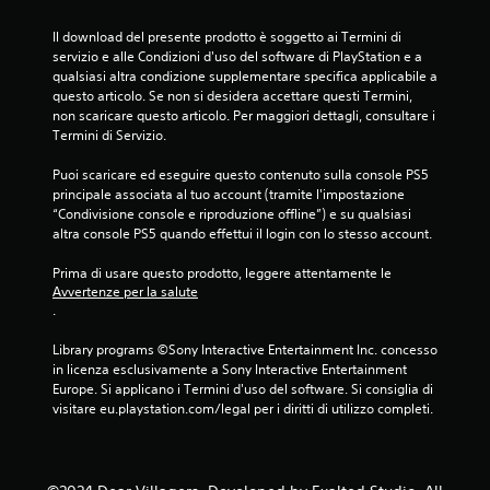
e
l
l
Il download del presente prodotto è soggetto ai Termini di 
n
o
servizio e alle Condizioni d'uso del software di PlayStation e a 
t
s
qualsiasi altra condizione supplementare specifica applicabile a 
o
f
questo articolo. Se non si desidera accettare questi Termini, 
P
o
non scaricare questo articolo. Per maggiori dettagli, consultare i 
u
n
Termini di Servizio.
o
d
i
o
Puoi scaricare ed eseguire questo contenuto sulla console PS5 
g
.
principale associata al tuo account (tramite l'impostazione 
i
“Condivisione console e riproduzione offline”) e su qualsiasi 
o
altra console PS5 quando effettui il login con lo stesso account.
C
c
a
o
Prima di usare questo prodotto, leggere attentamente le 
r
m
Avvertenze per la salute
e
.
f
s
o
e
Library programs ©Sony Interactive Entertainment Inc. concesso 
r
n
in licenza esclusivamente a Sony Interactive Entertainment 
t
z
Europe. Si applicano i Termini d'uso del software. Si consiglia di 
v
a
visitare eu.playstation.com/legal per i diritti di utilizzo completi.
i
d
s
o
v
i
e
v