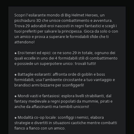
o
i
i
g
e
z
l
o
z
Scopri l’esilarante mondo di Big Helmet Heroes, un
i
b
a
picchiaduro 3D che unisce combattimento e avventura.
i
i
t
Trova 29 adorabili eroi nascosti in regni fantastici e scegli i
n
e
a
tuoi preferiti per salvare la principessa. Gioca da solo o con
t
t
d
un amico e prova a superare le formidabili sfide che ti
e
t
a
attendono!
r
i
l
m
v
g
● Eroi teneri ed epici: ce ne sono 29 in totale, ognuno dei
e
i
i
quali eccelle in uno dei 4 formidabili stili di combattimento
z
i
o
e possiede un superpotere unico: trovali tutti!
z
n
c
i
t
o
● Battaglie esilaranti: affronta orde di goblin e boss
(
e
.
formidabili, usa l’ambiente circostante a tuo vantaggio e
s
r
brandisci armi bizzarre per sconfiggerli!
o
a
G
l
t
● Mondi vasti e fantasiosi: esplora livelli strabilianti, dal
o
i
t
fantasy medievale a regni popolati da mummie, pirati e
g
o
i
anche da affascinanti ma temibili unicorni!
i
c
v
o
i
a
● Modalità co-op locale: sconfiggi i nemici, elabora
c
s
b
strategie e divertiti in situazioni caotiche mentre combatti
o
o
fianco a fianco con un amico.
i
o
n