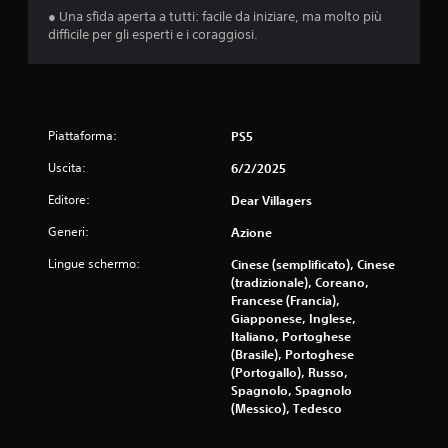
l
f
o
● Una sfida aperta a tutti: facile da iniziare, ma molto più
e
f
p
difficile per gli esperti e i coraggiosi.
s
l
i
i
e
ù
n
n
f
e
z
a
)
c
a
.
Piattaforma:
PS5
i
c
l
o
Uscita:
6/2/2025
i
n
d
Editore:
Dear Villagers
t
a
r
i
Generi:
Azione
o
n
l
Lingue schermo:
Cinese (semplificato), Cinese
d
l
(tradizionale), Coreano,
i
Francese (Francia),
v
i
Giapponese, Inglese,
i
d
Italiano, Portoghese
d
i
(Brasile), Portoghese
u
m
(Portogallo), Russo,
a
o
Spagnolo, Spagnolo
r
v
(Messico), Tedesco
e
i
s
m
u