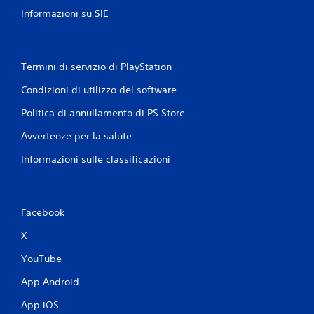
n
v
Informazioni su SIE
z
i
a
m
d
e
i
n
g
Termini di servizio di PlayStation
t
i
o
o
Condizioni di utilizzo del software
.
c
Politica di annullamento di PS Store
o
,
G
Avvertenze per la salute
p
i
u
o
Informazioni sulle classificazioni
o
c
i
a
g
b
i
Facebook
i
o
c
l
X
a
e
r
s
YouTube
e
e
s
App Android
n
e
z
n
App iOS
a