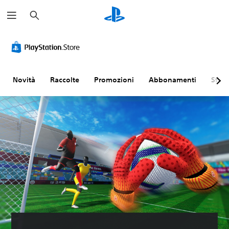
C
e
r
c
a
Novità
Raccolte
Promozioni
Abbonamenti
Sfogl