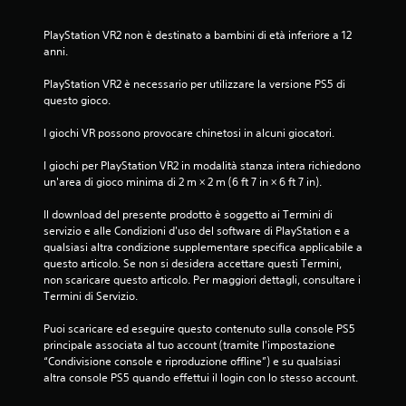
PlayStation VR2 non è destinato a bambini di età inferiore a 12 
anni.
PlayStation VR2 è necessario per utilizzare la versione PS5 di 
questo gioco.
I giochi VR possono provocare chinetosi in alcuni giocatori.
I giochi per PlayStation VR2 in modalità stanza intera richiedono 
un'area di gioco minima di 2 m × 2 m (6 ft 7 in × 6 ft 7 in).
Il download del presente prodotto è soggetto ai Termini di 
servizio e alle Condizioni d'uso del software di PlayStation e a 
qualsiasi altra condizione supplementare specifica applicabile a 
questo articolo. Se non si desidera accettare questi Termini, 
non scaricare questo articolo. Per maggiori dettagli, consultare i 
Termini di Servizio.
Puoi scaricare ed eseguire questo contenuto sulla console PS5 
principale associata al tuo account (tramite l'impostazione 
“Condivisione console e riproduzione offline”) e su qualsiasi 
altra console PS5 quando effettui il login con lo stesso account.