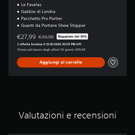
v
Le Favelas
a
Gabbie di Londra
Pacchetto Pro Portier
Guanti da Portiere Show Stopper
€27,99
€39,99
Risparmio del 30%
Scontato dal prezzo originale di €39,99
L'offerta termina il 12/8/2026 10:59 PM UTC
Prezzo più basso degli ultimi 30 giorni: €39,99
Aggiungi al carrello
Valutazioni e recensioni