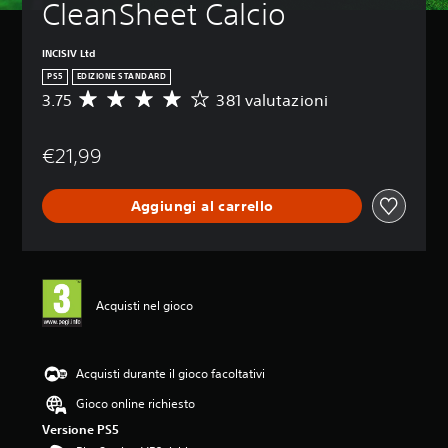
CleanSheet Calcio
INCISIV Ltd
PS5
EDIZIONE STANDARD
3.75
381 valutazioni
V
a
l
€21,99
u
t
a
Aggiungi al carrello
z
i
o
n
e
m
Acquisti nel gioco
e
d
i
a
Acquisti durante il gioco facoltativi
d
Gioco online richiesto
i
3
Versione PS5
.