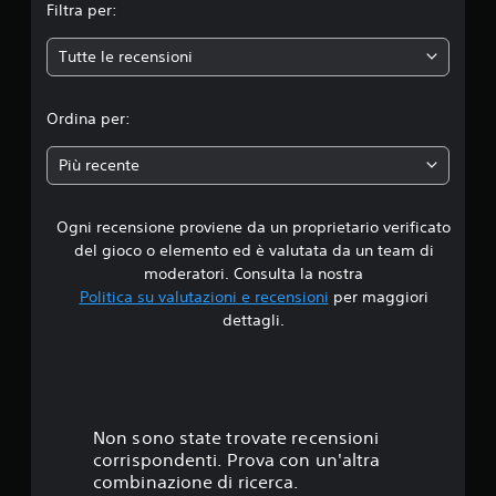
Filtra per:
e
Tutte le recensioni
d
i
Ordina per:
a
Più recente
d
Ogni recensione proviene da un proprietario verificato
i
del gioco o elemento ed è valutata da un team di
3
moderatori. Consulta la nostra
Politica su valutazioni e recensioni
per maggiori
.
dettagli.
7
5
s
Non sono state trovate recensioni
corrispondenti. Prova con un'altra
t
combinazione di ricerca.