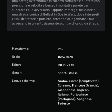
una battaglia territoriale in cui devi catturare e puntare con
precisione e velocità a bersagli montati a parete per
superare il tuo avversario. Oppure immergiti nel cuore di
una strada iconica di Belfast in Goalie Wars, dove interpreti
i ruoli di tiratore e portiere, cercando di ingannare il tuo
avversario in un entusiasmante scontro di calcio da strada.
Piattaforma:
PS5
Uscita:
16/5/2024
Editore:
INCISIV Ltd
Generi:
Sport, Fitness
Lingue schermo:
Arabo, Cinese (semplificato),
Coreano, Francese (Francia),
Giapponese, Inglese,
Italiano, Portoghese
(Portogallo), Spagnolo,
Tedesco