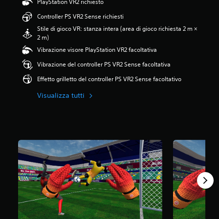
PlayStation VR2 richiesto
7
5
Controller PS VR2 Sense richiesti
s
Stile di gioco VR: stanza intera (area di gioco richiesta 2 m ×
t
2 m)
e
Vibrazione visore PlayStation VR2 facoltativa
l
l
Vibrazione del controller PS VR2 Sense facoltativa
e
s
Effetto grilletto del controller PS VR2 Sense facoltativo
u
c
Visualizza tutti
i
n
q
u
e
d
a
3
8
1
v
a
l
u