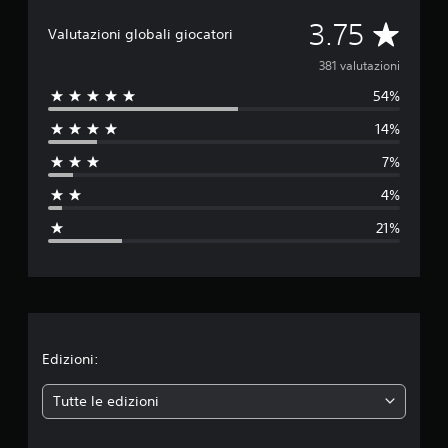
V
3.75
Valutazioni globali giocatori
a
381 valutazioni
54%
l
14%
u
7%
t
4%
a
21%
z
i
o
n
Edizioni:
e
Tutte le edizioni
m