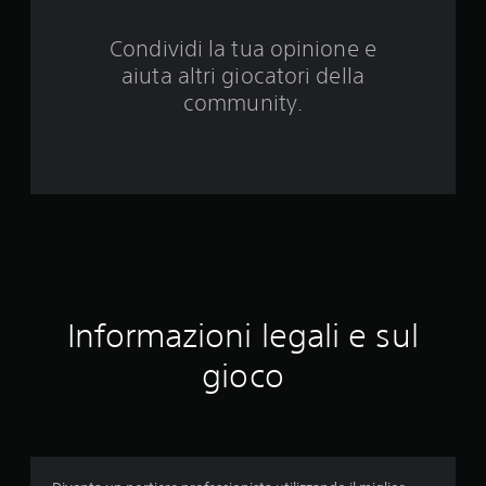
d
Condividi la tua opinione e
a
aiuta altri giocatori della
3
community.
8
1
v
a
l
Informazioni legali e sul
u
gioco
t
a
z