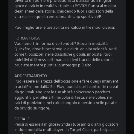
Diventa un portiere professionista utilizzando il miglior
i
gioco di calcio in realtà virtuale su PSVR2! Punta al miglior
clean sheet della storia, chiudendo fuori i calciatori della
o
vita reale in questa emozionante app sportiva VR!
n
Puoi migliorare le tue abilità nel calcio in tre modi diversi:
i
FORMA FISICA
Vuoi tenerti in forma divertendoti? Gioca in modalità
Quickfire, dove blocchi migliaia di tiri ad alta velocità. Vedi
come ti posizioni nelle classifiche globali, imposta i tuoi
obiettivi di fitness settimanali e tieni traccia delle calorie
bruciate mentre punti al punteggio più alto.
ADDESTRAMENTO
Puoi essere all'altezza dell'occasione e fare quegli interventi
cruciali? In modalità Set Play, puoi sfidarti contro tiri ricreati
da gol reali. Migliora le tue abilità sbloccando pacchetti
aggiuntivi per allenarti nei colpi di testa, nelle volée, nei
calci di punizione, nei calci d'angolo o persino nelle parate
da brivido su rigore.
SOCIALE
Pensi di essere il migliore? Sfida i tuoi amici o altri giocatori
in due modalità multiplayer. In Target Clash, partecipa a