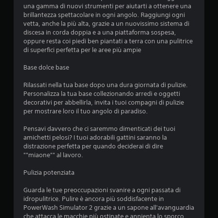
l
una gamma di nuovi strumenti per aiutarti a ottenere una
t
g
brillantezza spettacolare in ogni angolo. Raggiungi ogni
a
i
vetta, anche la più alta, grazie a un nuovissimo sistema di
r
o
discesa in corda doppia e a una piattaforma sospesa,
t
c
oppure resta coi piedi ben piantati a terra con una pulitrice
i
o
di superfici perfetta per le aree più ampie
t
i
r
n
Base dolce base
a
q
i
u
Rilassati nella tua base dopo una dura giornata di pulizie.
m
a
Personalizza la tua base collezionando arredi e oggetti
e
l
decorativi per abbellirla, invita i tuoi compagni di pulizie
n
s
per mostrare loro il tuo angolo di paradiso.
u
i
s
a
Pensavi davvero che ci saremmo dimenticati dei tuoi
e
s
amichetti pelosi? I tuoi adorabili gattini saranno la
n
i
distrazione perfetta per quando deciderai di dire
z
m
""miaone"" al lavoro.
a
o
d
m
Pulizia potenziata
o
e
v
n
Guarda le tue preoccupazioni svanire a ogni passata di
e
t
idropulitrice. Pulire è ancora più soddisfacente in
r
o
PowerWash Simulator 2 grazie a un sapone all'avanguardia
p
d
che attacca le macchie più ostinate e annienta lo sporco.
r