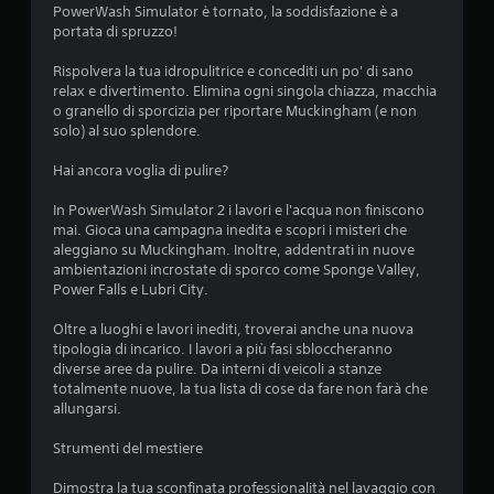
o
m
PowerWash Simulator è tornato, la soddisfazione è a
g
v
portata di spruzzo!
u
i
i
l
o
b
Rispolvera la tua idropulitrice e concediti un po' di sano
t
c
r
relax e divertimento. Elimina ogni singola chiazza, macchia
a
o
a
o granello di sporcizia per riportare Muckingham (e non
n
z
P
solo) al suo splendore.
e
i
u
e
o
o
Hai ancora voglia di pulire?
n
i
P
e
m
In PowerWash Simulator 2 i lavori e l'acqua non finiscono
u
d
e
mai. Gioca una campagna inedita e scopri i misteri che
o
e
t
aleggiano su Muckingham. Inoltre, addentrati in nuove
i
l
t
ambientazioni incrostate di sporco come Sponge Valley,
g
c
e
Power Falls e Lubri City.
i
o
r
o
n
e
Oltre a luoghi e lavori inediti, troverai anche una nuova
c
t
i
tipologia di incarico. I lavori a più fasi sbloccheranno
a
r
n
diverse aree da pulire. Da interni di veicoli a stanze
r
o
p
totalmente nuove, la tua lista di cose da fare non farà che
e
l
a
allungarsi.
e
l
u
s
e
s
Strumenti del mestiere
p
r
a
o
.
i
Dimostra la tua sconfinata professionalità nel lavaggio con
s