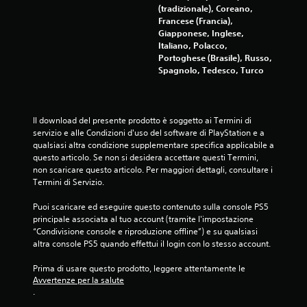
s
(tradizionale), Coreano,
o
t
Francese (Francia),
g
i
Giapponese, Inglese,
l
s
Italiano, Polacco,
i
i
Portoghese (Brasile), Russo,
i
m
Spagnolo, Tedesco, Turco
n
u
t
l
e
t
r
a
Il download del presente prodotto è soggetto ai Termini di 
m
n
servizio e alle Condizioni d'uso del software di PlayStation e a 
e
e
qualsiasi altra condizione supplementare specifica applicabile a 
z
a
questo articolo. Se non si desidera accettare questi Termini, 
z
m
non scaricare questo articolo. Per maggiori dettagli, consultare i 
i
e
Termini di Servizio.
(
n
s
t
Puoi scaricare ed eseguire questo contenuto sulla console PS5 
o
e
principale associata al tuo account (tramite l'impostazione 
l
.
“Condivisione console e riproduzione offline”) e su qualsiasi 
o
altra console PS5 quando effettui il login con lo stesso account.
g
G
i
Prima di usare questo prodotto, leggere attentamente le 
i
o
Avvertenze per la salute
c
o
.
o
c
o