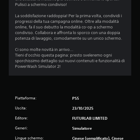
u
Pulisci a schermo condiviso!
e
r
m
a
La soddisfazione raddoppia! Per la prima volta, condividi i
e
n
progressi della tua campagna online. Oltre alla modalità
r
t
online, fa il suo debutto la modalità co-op a schermo
e
e
condiviso. Collabora e affronta lo sporco con una doppia
o
l
potenza di lavaggio, comodamente su un unico schermo.
t
'
e
e
Ci sono molte novità in arrivo...
n
s
Tieni d'occhio questa pagina: presto sveleremo ogni
e
p
sporchissimo dettaglio sui nuovi contenuti e funzionalità di
r
e
PowerWash Simulator 2!
e
r
p
i
r
e
e
n
m
z
u
Piattaforma:
PS5
a
t
d
i
Uscita:
23/10/2025
i
p
g
i
Editore:
FUTURLAB LIMITED
i
ù
o
Generi:
Simulatore
t
c
a
Lingue schermo:
Cinese (semplificato), Cinese
o