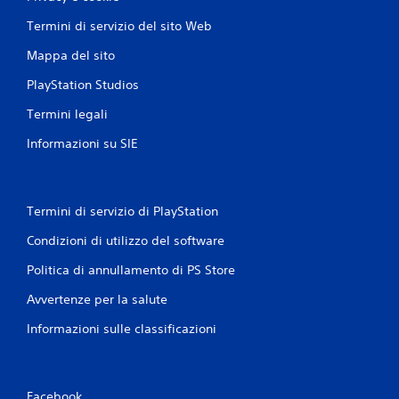
n
v
u
Termini di servizio del sito Web
i
a
m
Mappa del sito
l
e
e
PlayStation Studios
n
P
t
u
Termini legali
o
o
Informazioni su SIE
P
i
u
c
o
r
i
e
g
a
Termini di servizio di PlayStation
i
r
o
e
Condizioni di utilizzo del software
c
p
Politica di annullamento di PS Store
a
u
r
n
Avvertenze per la salute
e
t
s
i
Informazioni sulle classificazioni
e
d
n
i
z
s
a
a
Facebook