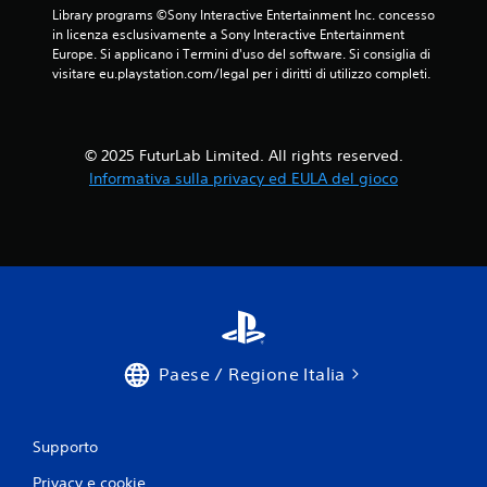
a
Library programs ©Sony Interactive Entertainment Inc. concesso 
f
b
in licenza esclusivamente a Sony Interactive Entertainment 
f
i
Europe. Si applicano i Termini d'uso del software. Si consiglia di 
l
l
visitare eu.playstation.com/legal per i diritti di utilizzo completi.
i
e
n
s
e
e
)
© 2025 FuturLab Limited. All rights reserved.
.
n
Informativa sulla privacy ed EULA del gioco
z
a
S
c
a
o
l
n
v
t
a
r
t
o
a
l
g
Paese / Regione Italia
l
g
i
i
d
o
i
m
Supporto
m
a
Privacy e cookie
o