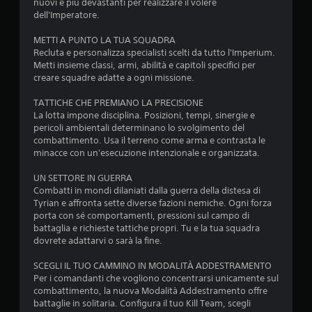
nuovi e più devastanti per realizzare il volere
dell'Imperatore.
METTI A PUNTO LA TUA SQUADRA
Recluta e personalizza specialisti scelti da tutto l'Imperium.
Metti insieme classi, armi, abilità e capitoli specifici per
creare squadre adatte a ogni missione.
TATTICHE CHE PREMIANO LA PRECISIONE
La lotta impone disciplina. Posizioni, tempi, sinergie e
pericoli ambientali determinano lo svolgimento del
combattimento. Usa il terreno come arma e contrasta le
minacce con un'esecuzione intenzionale e organizzata.
UN SETTORE IN GUERRA
Combatti in mondi dilaniati dalla guerra della distesa di
Tyrian e affronta sette diverse fazioni nemiche. Ogni forza
porta con sé comportamenti, pressioni sul campo di
battaglia e richieste tattiche propri. Tu e la tua squadra
dovrete adattarvi o sarà la fine.
SCEGLI IL TUO CAMMINO IN MODALITÀ ADDESTRAMENTO
Per i comandanti che vogliono concentrarsi unicamente sul
combattimento, la nuova Modalità Addestramento offre
battaglie in solitaria. Configura il tuo Kill Team, scegli