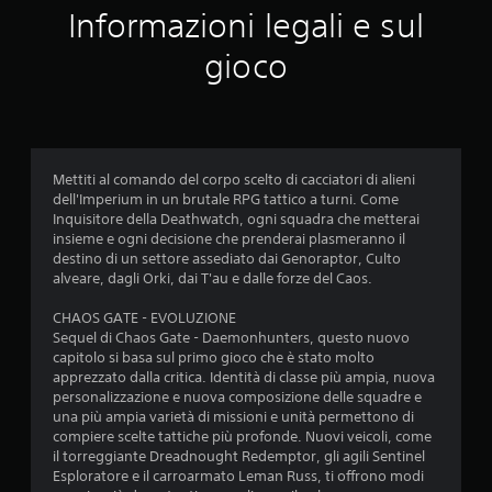
Informazioni legali e sul
gioco
Mettiti al comando del corpo scelto di cacciatori di alieni
dell'Imperium in un brutale RPG tattico a turni. Come
Inquisitore della Deathwatch, ogni squadra che metterai
insieme e ogni decisione che prenderai plasmeranno il
destino di un settore assediato dai Genoraptor, Culto
alveare, dagli Orki, dai T'au e dalle forze del Caos.
CHAOS GATE - EVOLUZIONE
Sequel di Chaos Gate - Daemonhunters, questo nuovo
capitolo si basa sul primo gioco che è stato molto
apprezzato dalla critica. Identità di classe più ampia, nuova
personalizzazione e nuova composizione delle squadre e
una più ampia varietà di missioni e unità permettono di
compiere scelte tattiche più profonde. Nuovi veicoli, come
il torreggiante Dreadnought Redemptor, gli agili Sentinel
Esploratore e il carroarmato Leman Russ, ti offrono modi