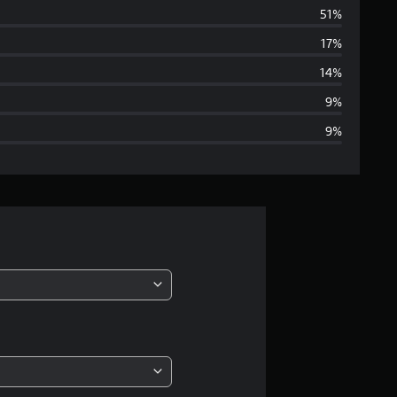
51%
l
17%
u
14%
t
9%
9%
a
z
i
o
n
e
m