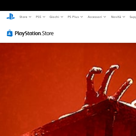
Store
PS5
Giochi
PS Plus
Accessori
Novità
Sup