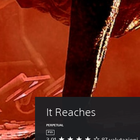
It Reaches
PERPETUAL
PS5
3.91
87 valutazioni
V