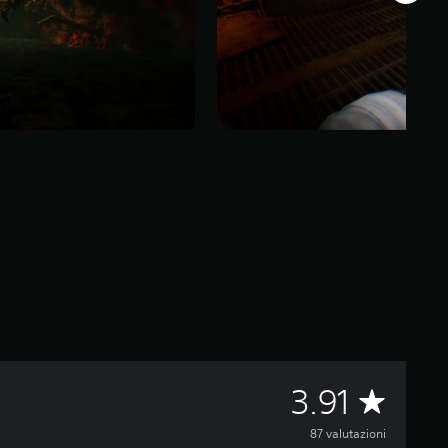
V
3.91
a
87 valutazioni