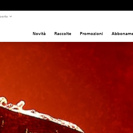
porto
Novità
Raccolte
Promozioni
Abboname