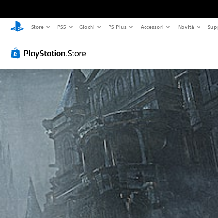
Store
PS5
Giochi
PS Plus
Accessori
Novità
Sup