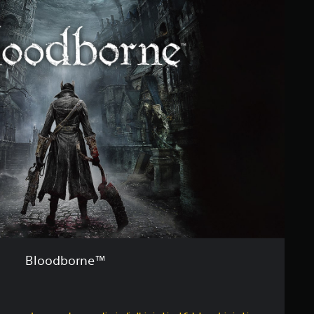
Bloodborne™
o originale di €19,99