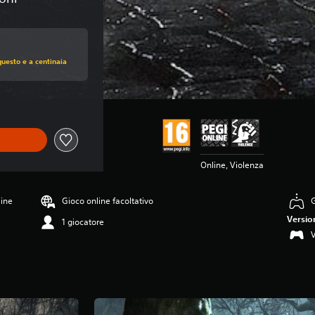
 di €19,99
questo e a centinaia
Online, Violenza
line
Gioco online facoltativo
G
Versio
1 giocatore