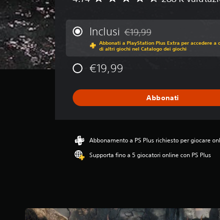
a
l
u
Inclusi
€19,99
Scontato dal prezzo originale
t
Abbonati a PlayStation Plus Extra per accedere a 
a
di altri giochi nel Catalogo dei giochi
z
i
€19,99
o
n
e
Abbonati
m
e
d
i
a
Abbonamento a PS Plus richiesto per giocare on
d
Supporta fino a 5 giocatori online con PS Plus
i
4
.
7
4
s
t