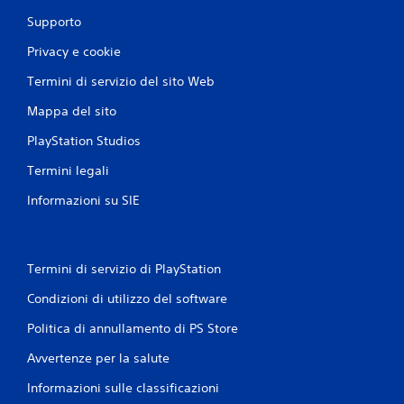
o
Supporto
c
a
Privacy e cookie
b
i
Termini di servizio del sito Web
l
Mappa del sito
e
s
PlayStation Studios
e
n
Termini legali
z
Informazioni su SIE
a
c
o
n
Termini di servizio di PlayStation
t
r
Condizioni di utilizzo del software
o
Politica di annullamento di PS Store
l
l
Avvertenze per la salute
i
d
Informazioni sulle classificazioni
i