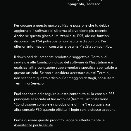
e
Spagnolo, Tedesco
r
p
r
e
Per giocare a questo gioco su PS5, è possibile che tu debba 
m
aggiornare il software di sistema alla versione più recente. 
e
Anche se questo gioco è utilizzabile su PS5, alcune funzioni 
r
disponibili su PS4 potrebbero non risultare disponibili. Per 
e
ulteriori informazioni, consulta la pagina PlayStation.com/bc.
i
t
Il download del presente prodotto è soggetto ai Termini di 
a
servizio e alle Condizioni d'uso del software di PlayStation e a 
s
qualsiasi altra condizione supplementare specifica applicabile a 
t
questo articolo. Se non si desidera accettare questi Termini, 
i
non scaricare questo articolo. Per maggiori dettagli, consultare i 
r
Termini di Servizio.
a
p
Puoi scaricare ed eseguire questo contenuto sulla console PS5 
i
principale associata al tuo account (tramite l'impostazione 
d
“Condivisione console e riproduzione offline”) e su qualsiasi 
a
altra console PS5 quando effettui il login con lo stesso account.
m
e
Prima di usare questo prodotto, leggere attentamente le 
n
Avvertenze per la salute
t
.