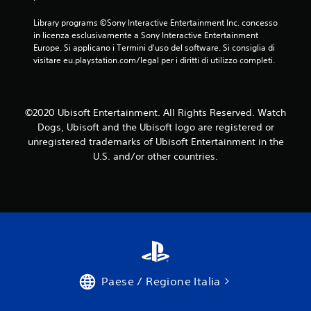
e
o
Library programs ©Sony Interactive Entertainment Inc. concesso 
e
in licenza esclusivamente a Sony Interactive Entertainment 
n
Europe. Si applicano i Termini d'uso del software. Si consiglia di 
t
visitare eu.playstation.com/legal per i diritti di utilizzo completi.
r
o
u
n
©2020 Ubisoft Entertainment. All Rights Reserved. Watch
t
Dogs, Ubisoft and the Ubisoft logo are registered or
e
m
unregistered trademarks of Ubisoft Entertainment in the
p
U.S. and/or other countries.
o
l
i
m
i
t
e
.
Paese / Regione Italia
G
i