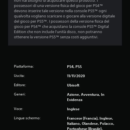
s
non hai bisogno di acquistare questo prodotto. I
p
possessori di una versione fisica del gioco per PS4™
o
devono inserire tale versione nella console PS5™ ogni
s
qualvolta vogliano scaricare o giocare alla versione digitale
t
del gioco per PS5™. I possessori della versione fisica del
a
gioco per PS4™ che acquistano la console PS5™ Digital
r
Edition che non include l'unità disco, non potranno
t
ottenere la versione PS5™ senza costi aggiuntivi.
i
t
r
a
i
Piattaforma:
PS4, PS5
m
e
Uscita:
11/11/2020
n
u
Editore:
Ubisoft
s
Generi:
e
Azione, Avventura, In
n
Evidenza
z
Voce:
Inglese
a
d
Lingue schermo:
Francese (Francia), Inglese,
o
Italiano, Olandese, Polacco,
v
Portoghese (Brasile),