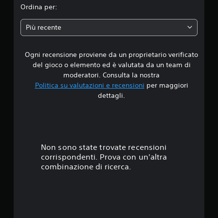
i
i
m
n
Ordina per:
t
f
a
t
o
a
a
g
e
)
c
Più recente
i
o
i
d
n
P
t
l
i
u
r
e
e
Ogni recensione proviene da un proprietario verificato
i
o
a
l
t
del gioco o elemento ed è valutata da un team di
i
m
e
e
3
i
moderatori. Consulta la nostra
i
t
s
n
Politica su valutazioni e recensioni
per maggiori
t
t
t
.
v
e
dettagli.
u
o
e
l
r
d
9
r
a
a
e
t
v
.
l
i
6
i
l
r
b
'
e
s
Non sono state trovate recensioni
r
e
i
a
corrispondenti. Prova con un'altra
s
l
t
z
combinazione di ricerca.
p
m
i
e
o
e
o
r
v
n
i
i
l
e
e
m
d
n
e
e