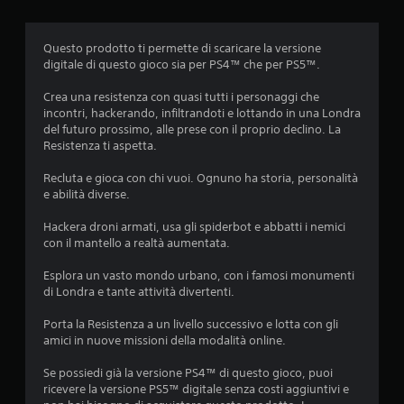
i
i
.
d
e
Questo prodotto ti permette di scaricare la versione
d
digitale di questo gioco sia per PS4™ che per PS5™.
e
Crea una resistenza con quasi tutti i personaggi che
i
incontri, hackerando, infiltrandoti e lottando in una Londra
t
del futuro prossimo, alle prese con il proprio declino. La
a
Resistenza ti aspetta.
s
t
Recluta e gioca con chi vuoi. Ognuno ha storia, personalità
i
e abilità diverse.
P
u
Hackera droni armati, usa gli spiderbot e abbatti i nemici
o
con il mantello a realtà aumentata.
i
g
Esplora un vasto mondo urbano, con i famosi monumenti
i
di Londra e tante attività divertenti.
o
c
Porta la Resistenza a un livello successivo e lotta con gli
a
amici in nuove missioni della modalità online.
r
e
Se possiedi già la versione PS4™ di questo gioco, puoi
e
ricevere la versione PS5™ digitale senza costi aggiuntivi e