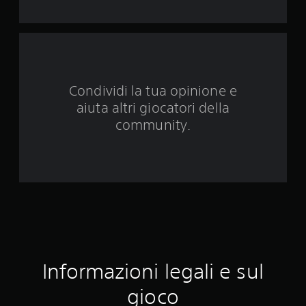
u
e
d
Condividi la tua opinione e
a
aiuta altri giocatori della
3
community.
5
8
0
v
a
Informazioni legali e sul
l
gioco
u