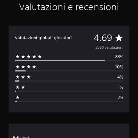
a
Valutazioni e recensioni
l
u
t
a
z
i
V
4.69
Valutazioni globali giocatori
o
n
a
3580 valutazioni
i
83%
l
10%
u
4%
t
1%
a
2%
z
i
o
Edizioni: