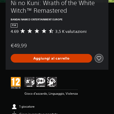
Ni no Kuni: Wrath of the White 
Witch™ Remastered
BANDAI NAMCO ENTERTAINMENT EUROPE
PS4
4.69
3,5 K valutazioni
V
a
l
€49,99
u
t
a
Aggiungi al carrello
z
i
o
n
e
m
e
d
Gioco d'azzardo, Linguaggio, Violenza
i
a
d
1 giocatore
i
4