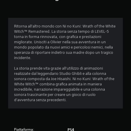
t
a
Ritorna all'altro mondo con Ni no Kuni: Wrath of the White
z
Witch™ Remastered. La storia senza tempo di LEVEL-5
torna in forma rinnovata, con grafica e prestazioni
i
migliorate. Unisciti a Olivier nella sua avventura in un
mondo popolato da nuovi amici e pericolosi nemici, nella
o
speranza di riportare indietro sua madre dopo un tragico
incidente.
n
La storia prende vita grazie all'utilizzo di animazioni
i
realizzate dal leggendario Studio Ghibli e alla colonna
sonora composta da Joe Hisaishi. Ni no Kuni: Wrath of the
White Witch™ combina grafica animata in maniera
incredibile, narrazione impareggiabile e una colonna
sonora trascinante per creare un gioco di ruolo
d'avventura senza precedenti.
Piattaforma:
PS4