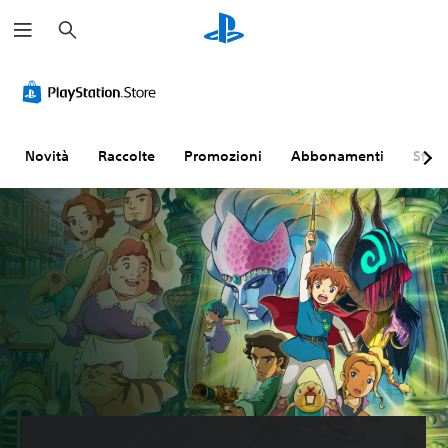
C
e
r
c
a
Novità
Raccolte
Promozioni
Abbonamenti
Sfogl