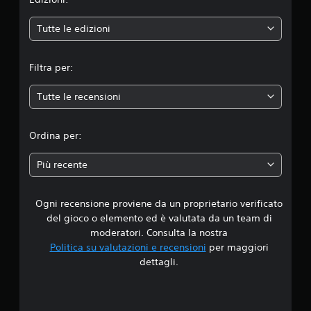
n
e
Tutte le edizioni
m
Filtra per:
e
Tutte le recensioni
d
i
Ordina per:
a
Più recente
d
Ogni recensione proviene da un proprietario verificato
i
del gioco o elemento ed è valutata da un team di
4
moderatori. Consulta la nostra
Politica su valutazioni e recensioni
per maggiori
.
dettagli.
6