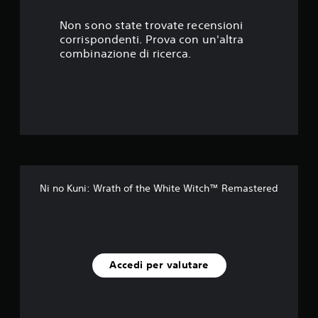
9
s
Non sono state trovate recensioni
corrispondenti. Prova con un'altra
t
combinazione di ricerca.
e
l
l
e
s
Ni no Kuni: Wrath of the White Witch™ Remastered
u
c
i
Accedi per valutare
n
q