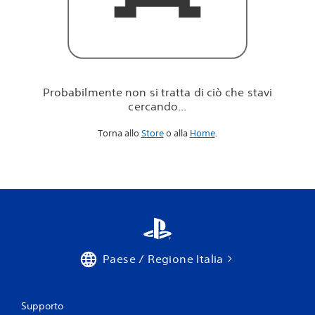
i
c
i
ò
c
h
e
Probabilmente non si tratta di ciò che stavi
s
cercando...
t
a
Torna allo
Store
o alla
Home
.
v
i
c
e
r
c
a
n
d
o
Paese / Regione Italia
.
.
.
Supporto