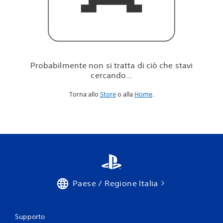
i
c
i
ò
c
h
e
Probabilmente non si tratta di ciò che stavi
s
cercando...
t
a
Torna allo
Store
o alla
Home
.
v
i
c
e
r
c
a
n
d
o
Paese / Regione Italia
.
.
.
Supporto