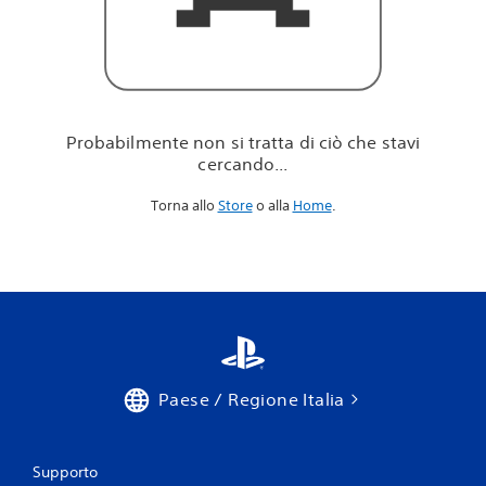
i
c
i
ò
c
h
e
Probabilmente non si tratta di ciò che stavi
s
cercando...
t
a
Torna allo
Store
o alla
Home
.
v
i
c
e
r
c
a
n
d
o
Paese / Regione Italia
.
.
.
Supporto