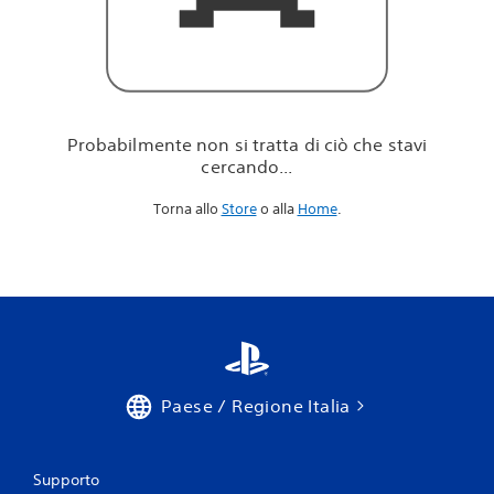
i
c
i
ò
c
h
e
Probabilmente non si tratta di ciò che stavi
s
cercando...
t
a
Torna allo
Store
o alla
Home
.
v
i
c
e
r
c
a
n
d
o
Paese / Regione Italia
.
.
.
Supporto