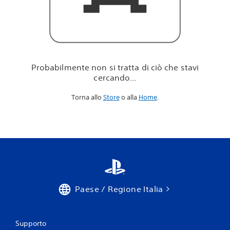
i
c
i
ò
c
h
e
Probabilmente non si tratta di ciò che stavi
s
cercando...
t
a
Torna allo
Store
o alla
Home
.
v
i
c
e
r
c
a
n
d
o
Paese / Regione Italia
.
.
.
Supporto