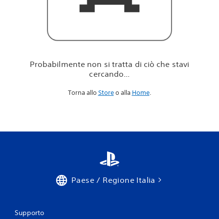
i
c
i
ò
c
h
e
Probabilmente non si tratta di ciò che stavi
s
cercando...
t
a
Torna allo
Store
o alla
Home
.
v
i
c
e
r
c
a
n
d
o
Paese / Regione Italia
.
.
.
Supporto