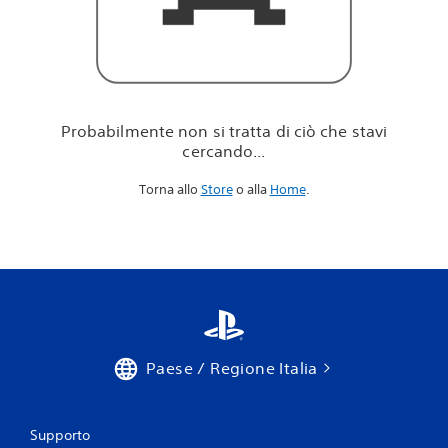
i
c
i
ò
c
h
e
Probabilmente non si tratta di ciò che stavi
s
cercando...
t
a
Torna allo
Store
o alla
Home
.
v
i
c
e
r
c
a
n
d
o
Paese / Regione Italia
.
.
.
Supporto