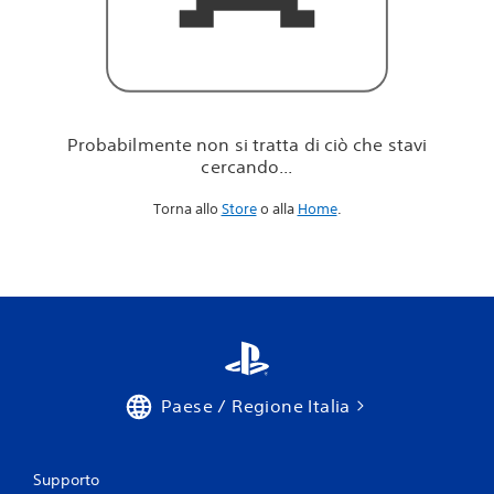
i
c
i
ò
c
h
e
Probabilmente non si tratta di ciò che stavi
s
cercando...
t
a
Torna allo
Store
o alla
Home
.
v
i
c
e
r
c
a
n
d
o
Paese / Regione Italia
.
.
.
Supporto