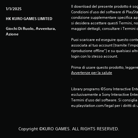
Il download del presente prodotto è sogg
1/1/2025
Condizioni d'uso del software di PlaySta
condizione supplementare specifica appl
HK KURO GAMES LIMITED
si desidera accettare questi Termini, non
Giochi Di Ruolo, Avventura,
maggiori dettagli, consultare i Termini d
Azione
Puoi scaricare ed eseguire questo conte
associata al tuo account (tramite l'imp
riproduzione offline”) e su qualsiasi alt
login con lo stesso account.
Prima di usare questo prodotto, legger
Avvertenze per la salute
.
Library programs ©Sony Interactive Ente
esclusivamente a Sony Interactive Enter
Termini d'uso del software. Si consiglia d
eu.playstation.com/legal per i diritti di 
Copyright ©KURO GAMES. ALL RIGHTS RESERVED.