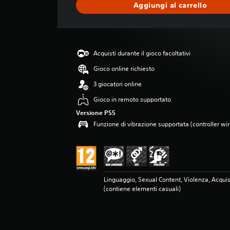
Aggiungi al carrello
z
i
o
n
e
Acquisti durante il gioco facoltativi
m
e
Gioco online richiesto
d
3 giocatori online
i
a
Gioco in remoto supportato
d
Versione PS5
i
Funzione di vibrazione supportata (controller w
4
.
8
s
t
e
Linguaggio, Sexual Content, Violenza, Acqui
l
(contiene elementi casuali)
l
e
s
u