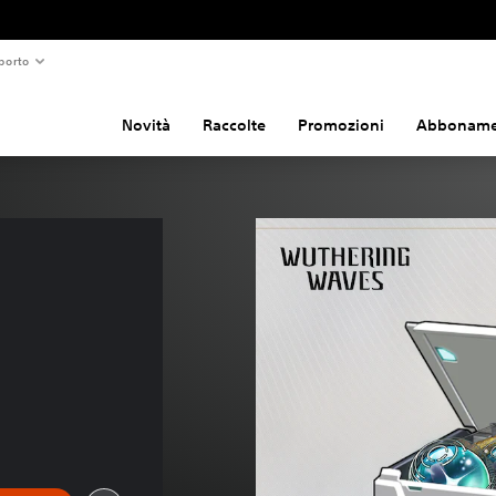
porto
Novità
Raccolte
Promozioni
Abboname