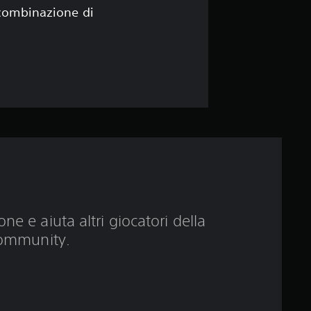
4
 combinazione di
.
8
s
t
e
l
l
ne e aiuta altri giocatori della
ommunity.
e
s
u