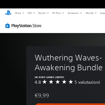
Store
PS5
Giochi
PS Plus
Accessori
Novità
Sup
Wuthering Waves-
Awakening Bundle
HK KURO GAMES LIMITED
4.8
5 valutazioni
V
a
l
€9,99
u
t
a