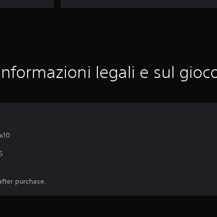
Informazioni legali e sul gioc
x10
5
after purchase.