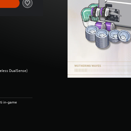
ireless DualSense)
sti in-game