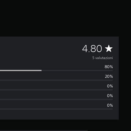
V
4.80
a
5 valutazioni
80%
l
20%
u
0%
t
0%
0%
a
z