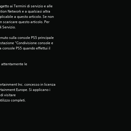
a
etto ai Termini di servizio e alle 
tion Network e a qualsiasi altra 
l
icabile a questo articolo. Se non 
 scaricare questo articolo. Per 
u
i Servizio.
t
nuto sulla console PS5 principale 
ostazione “Condivisione console e 
ra console PS5 quando effettui il 
a
z
e attentamente le 
i
rtainment Inc. concesso in licenza 
o
tainment Europe. Si applicano i 
i visitare 
n
utilizzo completi.
i