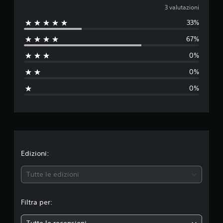
a
z
3 valutazioni
i
33%
l
o
n
67%
i
u
0%
t
0%
a
0%
z
i
o
n
Edizioni:
e
Tutte le edizioni
m
Filtra per:
e