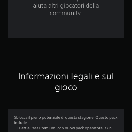
a
aiuta altri giocatori della
3
community.
v
a
l
u
t
Informazioni legali e sul
a
gioco
z
i
o
Sblocca il pieno potenziale di questa stagione! Questo pack
n
include:
- Il Battle Pass Premium, con nuovi pack operatore, skin