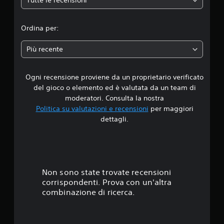
Tutte le recensioni
d
i
Ordina per:
a
Più recente
d
Ogni recensione proviene da un proprietario verificato
i
del gioco o elemento ed è valutata da un team di
4
moderatori. Consulta la nostra
Politica su valutazioni e recensioni
per maggiori
.
dettagli.
3
3
s
Non sono state trovate recensioni
corrispondenti. Prova con un'altra
t
combinazione di ricerca.
e