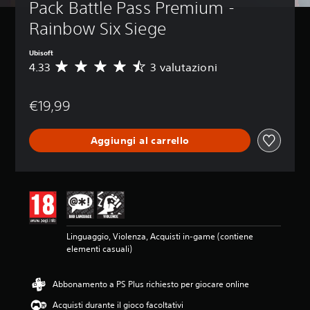
Pack Battle Pass Premium - 
Rainbow Six Siege
Ubisoft
4.33
3 valutazioni
V
a
l
€19,99
u
t
a
Aggiungi al carrello
z
i
o
n
e
m
e
d
Linguaggio, Violenza, Acquisti in-game (contiene
i
elementi casuali)
a
d
i
Abbonamento a PS Plus richiesto per giocare online
4
.
Acquisti durante il gioco facoltativi