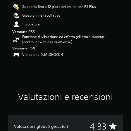
3
Supporta fino a 12 giocatori online con PS Plus
3
s
Gioco online facoltativo
t
e
1 giocatore
l
Versione PS5
l
Funzione di vibrazione ed effetto grilletto supportati
e
(controller wireless DualSense)
s
Versione PS4
u
Vibrazione DUALSHOCK 4
c
i
n
q
u
e
d
a
Valutazioni e recensioni
3
v
a
l
u
V
4.33
t
Valutazioni globali giocatori
a