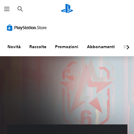
C
e
r
c
a
Novità
Raccolte
Promozioni
Abbonamenti
Sfogl