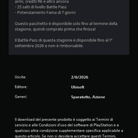
i
armi, crediti R6 e altro ancora
- 25 salti di livello Battle Pass
- Potenziamento Fama di 7 giorni
Questo pacchetto è disponibile solo fino al termine della
stagione, quindi compralo prima che finisca!
Il Battle Pass di questa stagione è disponibile fino al 1°
settembre 2026 e non è rimborsabile.
Uscita:
2/6/2026
Editore:
Ubisoft
Generi:
Sparatutto, Azione
Il download del presente prodotto è soggetto ai Termini di 
servizio e alle Condizioni d'uso del software di PlayStation e a 
qualsiasi altra condizione supplementare specifica applicabile a 
questo articolo. Se non si desidera accettare questi Termini, 