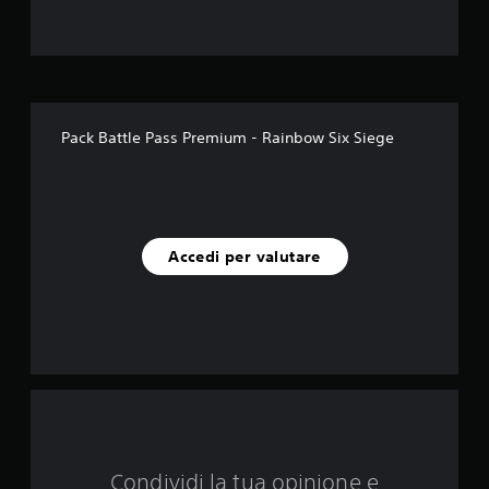
l
l
e
s
Pack Battle Pass Premium - Rainbow Six Siege
u
c
i
Accedi per valutare
n
q
u
e
d
Condividi la tua opinione e