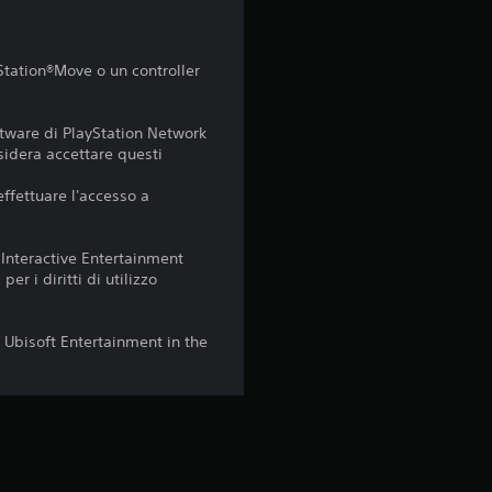
2
0
Station®Move o un controller
v
a
ftware di PlayStation Network
sidera accettare questi
l
effettuare l'accesso a
u
 Interactive Entertainment
t
er i diritti di utilizzo
a
 Ubisoft Entertainment in the
z
i
o