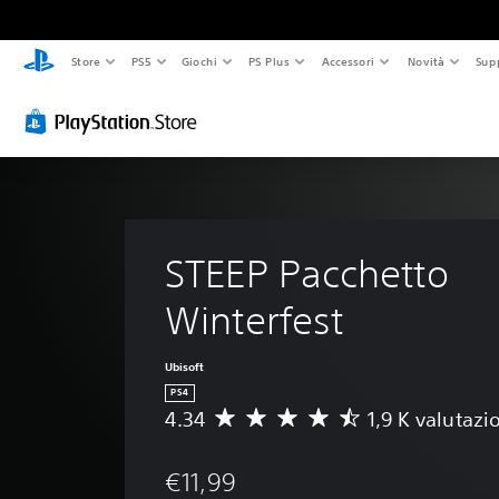
Store
PS5
Giochi
PS Plus
Accessori
Novità
Sup
STEEP Pacchetto 
Winterfest
Ubisoft
PS4
4.34
1,9 K valutazi
V
a
l
€11,99
u