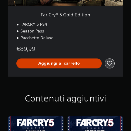
d
E
d
Far Cry® 5 Gold Edition
i
t
FARCRY 5 PS4
i
Season Pass
o
Pacchetto Deluxe
n
€89,99
Aggiungi al carrello
Contenuti aggiuntivi