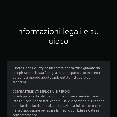
5
3
v
Informazioni legali e sul
a
gioco
l
u
t
Libera Hope County da una setta apocalittica guidata da
a
Joseph Seed e la sua famiglia, in uno sparatutto in prima
persona a mondo aperto ambientato nel cuore del
z
Montana.
i
COMBATTIMENTI ESPLOSIVI E FEROCI
Sconfiggi la setta utilizzando un enorme arsenale di armi
o
letali o uccidi senza farti vedere. Dalle inconfondibili vanghe
per i faccia a faccia fino ai lanciarazzi: usa tutto quello che
n
hai a disposizione per avere la meglio sull'Eden's Gate in
combattimento.