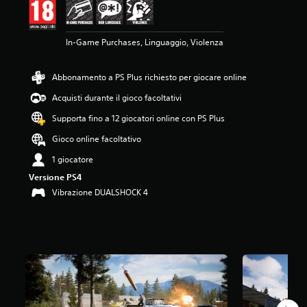
3
7
s
In-Game Purchases, Linguaggio, Violenza
t
e
l
Abbonamento a PS Plus richiesto per giocare online
l
e
Acquisti durante il gioco facoltativi
s
Supporta fino a 12 giocatori online con PS Plus
u
c
Gioco online facoltativo
i
n
1 giocatore
q
Versione PS4
u
Vibrazione DUALSHOCK 4
e
d
a
6
1
K
v
a
l
u