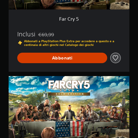
Far Cry 5
Inclusi
€69,99
Scontato dal prezzo originale di €69,99
Abbonati a PlayStation Plus Extra per accedere a questo e a
centinaia di altri giochi nel Catalogo dei giochi
Abbonati
F
a
r
C
r
y
®
5
G
o
l