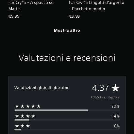
Far Cry®5 - A spasso su
Far Cry ®5 Lingotti d'argento
Marte
- Pacchetto medio
€9,99
€9,99
Mostra altro
Valutazioni e recensioni
V
4.37
Valutazioni globali giocatori
a
61653 valutazioni
70%
l
14%
u
6%
t