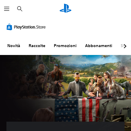
C
e
r
c
a
Novità
Raccolte
Promozioni
Abbonamenti
Sfogl