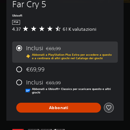
Far Cry 5
Ubisoft
PS4
4.37
61 K valutazioni
V
a
l
u
Inclusi
€69,99
t
Scontato dal prezzo originale di €69,99
Abbonati a PlayStation Plus Extra per accedere a questo
a
e a centinaia di altri giochi nel Catalogo dei giochi
z
i
€69,99
o
n
Inclusi
e
€69,99
Scontato dal prezzo originale di €69,99
m
Abbonati a Ubisoft+ Classics per scaricare questo e altri
e
giochi
d
i
Abbonati
a
d
i
4
.