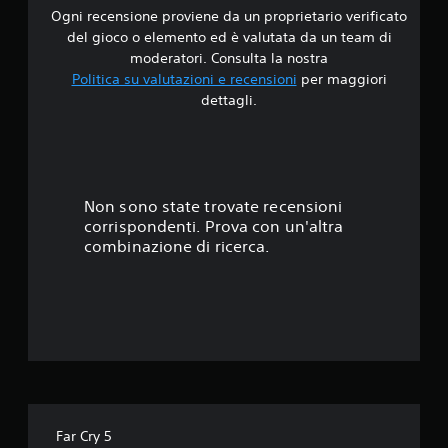
Ogni recensione proviene da un proprietario verificato
i
del gioco o elemento ed è valutata da un team di
4
moderatori. Consulta la nostra
Politica su valutazioni e recensioni
per maggiori
.
dettagli.
3
7
s
Non sono state trovate recensioni
corrispondenti. Prova con un'altra
t
combinazione di ricerca.
e
l
l
e
s
Far Cry 5