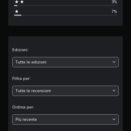
3%
a
7%
z
i
o
n
Edizioni:
e
Tutte le edizioni
m
Filtra per:
e
Tutte le recensioni
d
i
Ordina per:
a
Più recente
d