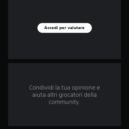
u
c
i
Accedi per valutare
n
q
u
e
d
Condividi la tua opinione e
a
aiuta altri giocatori della
6
community.
1
6