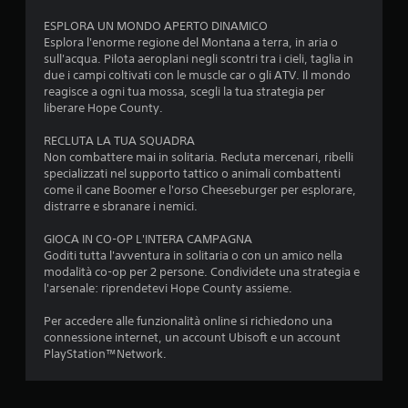
i
ESPLORA UN MONDO APERTO DINAMICO
Esplora l'enorme regione del Montana a terra, in aria o
sull'acqua. Pilota aeroplani negli scontri tra i cieli, taglia in
due i campi coltivati con le muscle car o gli ATV. Il mondo
reagisce a ogni tua mossa, scegli la tua strategia per
liberare Hope County.
RECLUTA LA TUA SQUADRA
Non combattere mai in solitaria. Recluta mercenari, ribelli
specializzati nel supporto tattico o animali combattenti
come il cane Boomer e l'orso Cheeseburger per esplorare,
distrarre e sbranare i nemici.
GIOCA IN CO-OP L'INTERA CAMPAGNA
Goditi tutta l'avventura in solitaria o con un amico nella
modalità co-op per 2 persone. Condividete una strategia e
l'arsenale: riprendetevi Hope County assieme.
Per accedere alle funzionalità online si richiedono una
connessione internet, un account Ubisoft e un account
PlayStation™Network.