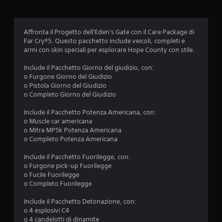
i
o
Affronta il Progetto dell'Eden's Gate con il Care Package di
n
Far Cry®5. Questo pacchetto include veicoli, completi e
armi con skin speciali per esplorare Hope County con stile.
i
Include il Pacchetto Giorno del giudizio, con:
o Furgone Giorno del Giudizio
o Pistola Giorno del Giudizio
o Completo Giorno del Giudizio
Include il Pacchetto Potenza Americana, con:
o Muscle car americana
o Mitra MP5k Potenza Americana
o Completo Potenza Americana
Include il Pacchetto Fuorilegge, con:
o Furgone pick-up Fuorilegge
o Fucile Fuorilegge
o Completo Fuorilegge
Include il Pacchetto Detonazione, con:
o 4 esplosivi C4
o 4 candelotti di dinamite