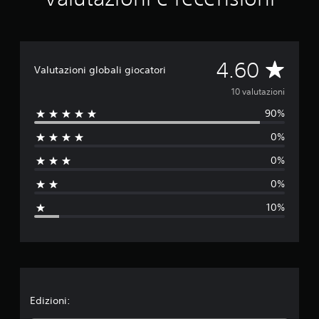
d
a
1
0
v
V
4.60
Valutazioni globali giocatori
a
l
a
10 valutazioni
u
t
90%
l
a
0%
z
u
i
0%
o
t
n
0%
i
a
10%
z
i
o
n
Edizioni: