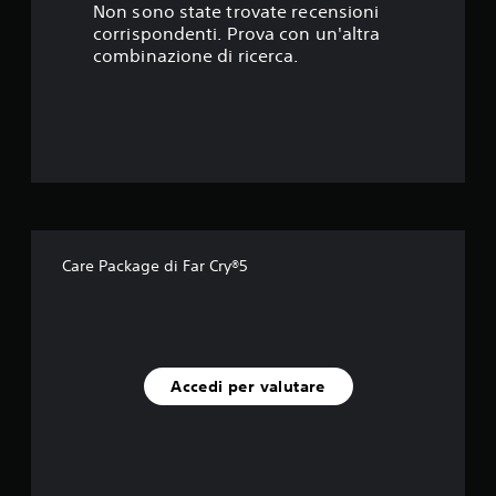
t
Non sono state trovate recensioni
corrispondenti. Prova con un'altra
e
combinazione di ricerca.
l
l
e
s
u
Care Package di Far Cry®5
c
i
n
Accedi per valutare
q
u