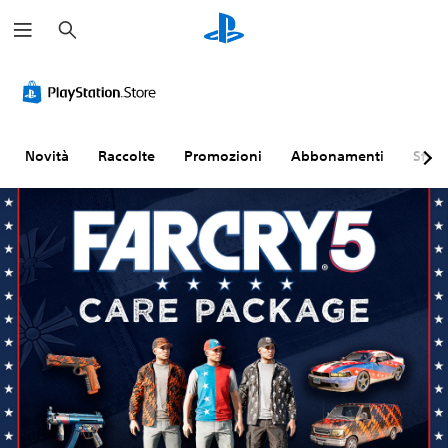
C
e
r
c
a
Novità
Raccolte
Promozioni
Abbonamenti
Sfogl