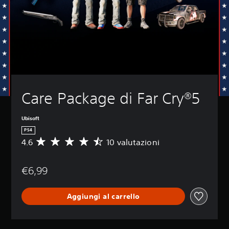
Care Package di Far Cry®5
Ubisoft
PS4
4.6
10 valutazioni
V
a
l
€6,99
u
t
a
Aggiungi al carrello
z
i
o
n