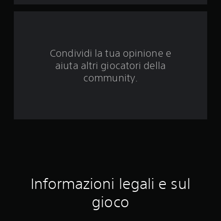
e
d
a
Condividi la tua opinione e
1
aiuta altri giocatori della
0
community.
v
a
l
u
t
Informazioni legali e sul
a
gioco
z