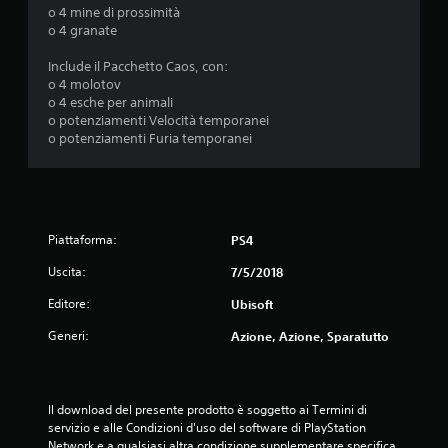
o 4 mine di prossimità
o 4 granate
Include il Pacchetto Caos, con:
o 4 molotov
o 4 esche per animali
o potenziamenti Velocità temporanei
o potenziamenti Furia temporanei
Piattaforma:
PS4
Uscita:
7/5/2018
Editore:
Ubisoft
Generi:
Azione, Azione, Sparatutto
Il download del presente prodotto è soggetto ai Termini di 
servizio e alle Condizioni d'uso del software di PlayStation 
Network e a qualsiasi altra condizione supplementare specifica 