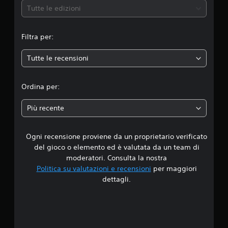
e
Tutte le edizioni
m
Filtra per:
e
Tutte le recensioni
d
i
Ordina per:
a
Più recente
d
Ogni recensione proviene da un proprietario verificato
i
del gioco o elemento ed è valutata da un team di
4
moderatori. Consulta la nostra
Politica su valutazioni e recensioni
per maggiori
.
dettagli.
6
s