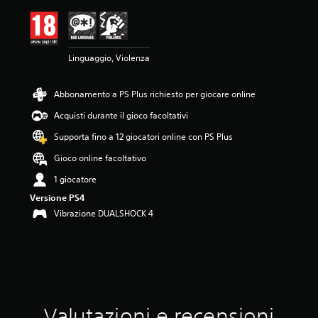
e
m
e
d
Linguaggio, Violenza
i
a
d
Abbonamento a PS Plus richiesto per giocare online
i
4
Acquisti durante il gioco facoltativi
.
6
Supporta fino a 12 giocatori online con PS Plus
s
Gioco online facoltativo
t
e
1 giocatore
l
Versione PS4
l
e
Vibrazione DUALSHOCK 4
s
u
c
i
n
q
u
Valutazioni e recensioni
e