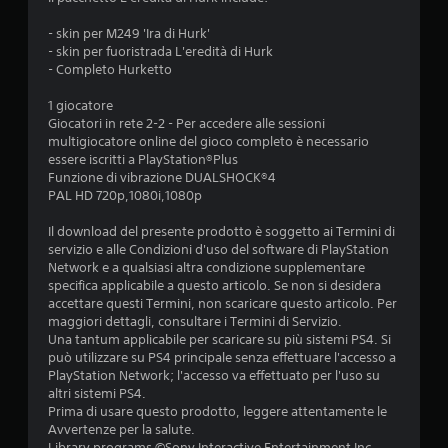
i
- skin per M249 'Ira di Hurk'
o
- skin per fuoristrada L'eredità di Hurk
- Completo Hurketto
n
1 giocatore
i
Giocatori in rete 2-2 - Per accedere alle sessioni
multigiocatore online del gioco completo è necessario
essere iscritti a PlayStation®Plus
Funzione di vibrazione DUALSHOCK®4
PAL HD 720p,1080i,1080p
Il download del presente prodotto è soggetto ai Termini di
servizio e alle Condizioni d'uso del software di PlayStation
Network e a qualsiasi altra condizione supplementare
specifica applicabile a questo articolo. Se non si desidera
accettare questi Termini, non scaricare questo articolo. Per
maggiori dettagli, consultare i Termini di Servizio.
Una tantum applicabile per scaricare su più sistemi PS4. Si
può utilizzare su PS4 principale senza effettuare l'accesso a
PlayStation Network; l'accesso va effettuato per l'uso su
altri sistemi PS4.
Prima di usare questo prodotto, leggere attentamente le
Avvertenze per la salute.
Library programs ©Sony Interactive Entertainment Inc.