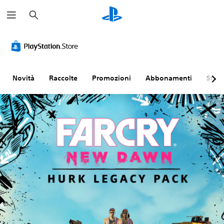
C
e
r
c
a
Novità
Raccolte
Promozioni
Abbonamenti
Sfogl