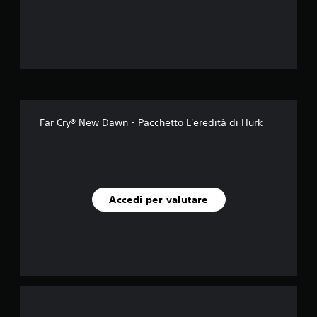
e
l
l
e
s
Far Cry® New Dawn - Pacchetto L'eredità di Hurk
u
c
i
Accedi per valutare
n
q
u
e