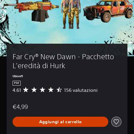
Far Cry® New Dawn - Pacchetto 
L'eredità di Hurk
Ubisoft
PS4
4.61
156 valutazioni
V
a
l
€4,99
u
t
a
Aggiungi al carrello
z
i
o