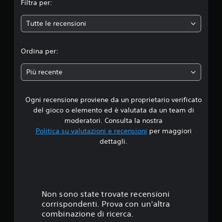
Filtra per:
e
Tutte le recensioni
d
i
Ordina per:
a
Più recente
d
Ogni recensione proviene da un proprietario verificato
i
del gioco o elemento ed è valutata da un team di
4
moderatori. Consulta la nostra
Politica su valutazioni e recensioni
per maggiori
.
dettagli.
6
1
s
Non sono state trovate recensioni
corrispondenti. Prova con un'altra
t
combinazione di ricerca.