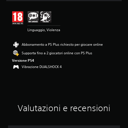
n
e
m
e
d
Linguaggio, Violenza
i
a
d
Abbonamento a PS Plus richiesto per giocare online
i
4
Supporta fino a 2 giocatori online con PS Plus
.
Versione PS4
6
1
Vibrazione DUALSHOCK 4
s
t
e
l
l
e
s
Valutazioni e recensioni
u
c
i
n
q