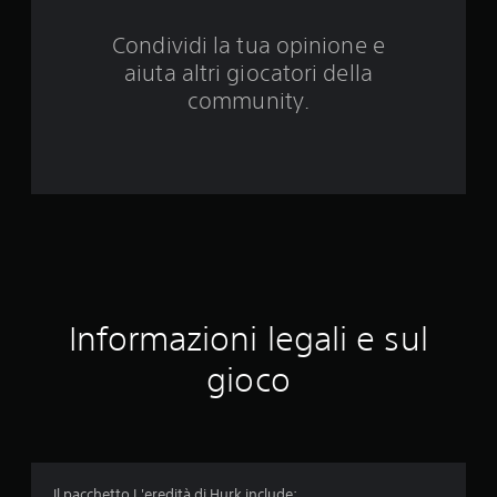
d
Condividi la tua opinione e
a
aiuta altri giocatori della
1
community.
5
6
v
a
l
Informazioni legali e sul
u
gioco
t
a
z
Il pacchetto L'eredità di Hurk include: