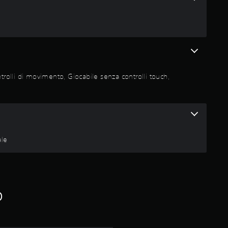
v
a
l
u
ntrolli di movimento, Giocabile senza controlli touch,
t
a
z
ale
i
o
o
n