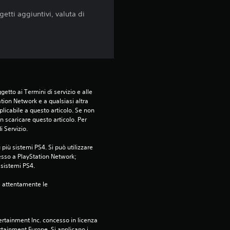
i
getti aggiuntivi, valuta di
etto ai Termini di servizio e alle 
tion Network e a qualsiasi altra 
icabile a questo articolo. Se non 
 scaricare questo articolo. Per 
i Servizio.
più sistemi PS4. Si può utilizzare 
esso a PlayStation Network; 
i sistemi PS4.
e attentamente le 
rtainment Inc. concesso in licenza 
tainment Europe. Si applicano i 