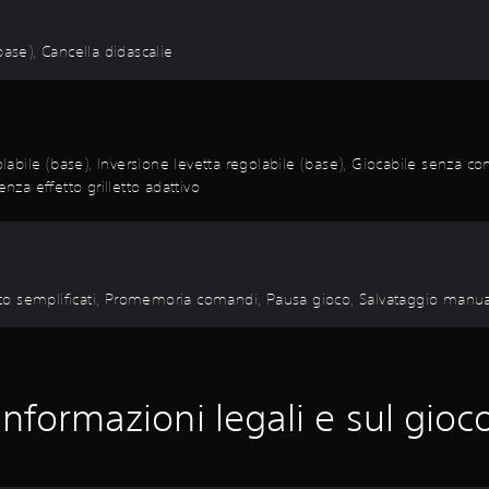
(base), Cancella didascalie
olabile (base), Inversione levetta regolabile (base), Giocabile senza co
nza effetto grilletto adattivo
itato semplificati, Promemoria comandi, Pausa gioco, Salvataggio manu
Informazioni legali e sul gioc