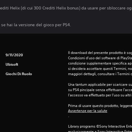
editi Helix (di cui 300 Crediti Helix bonus) da usare per sbloccare og
 se hai la versione del gioco per PS4.
Il download del presente prodotto è sogg
9/11/2020
Condizioni d'uso del software di PlaySta
condizione supplementare specifica appl
Ubisoft
si desidera accettare questi Termini, non
Giochi Di Ruolo
maggiori dettagli, consultare i Termini d
Una tantum applicabile per scaricare su 
su PS4 pincipale senza effettuare l'acc
l'accesso va effettuato per l'uso su altr
Prima di usare questo prodotto, legger
Avvertenze per la salute
.
Library programs ©Sony Interactive Ente
esclusivamente a Sony Interactive Enter