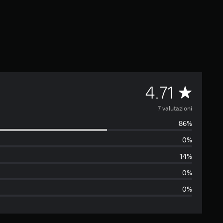
V
4.71
a
7 valutazioni
86%
l
0%
u
14%
t
0%
0%
a
z