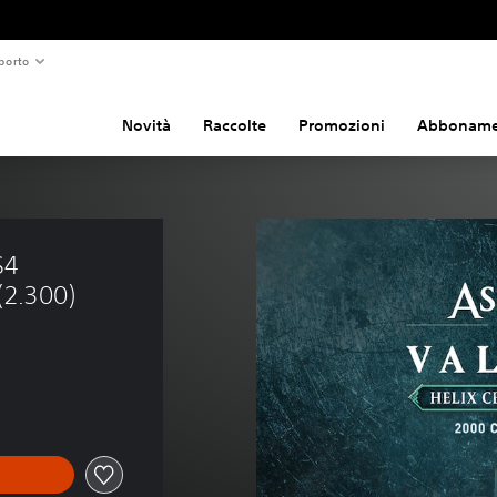
porto
Novità
Raccolte
Promozioni
Abboname
S4 
(2.300)