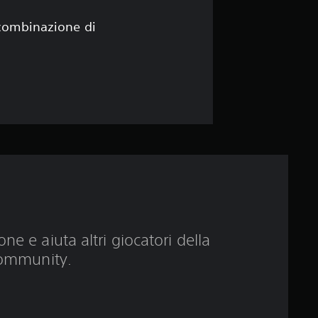
i
4
 combinazione di
.
7
1
s
t
e
l
ne e aiuta altri giocatori della
ommunity.
l
e