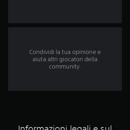
n
q
u
e
d
Condividi la tua opinione e
a
aiuta altri giocatori della
1
community.
0
0
v
a
l
Informazioni legali e sul