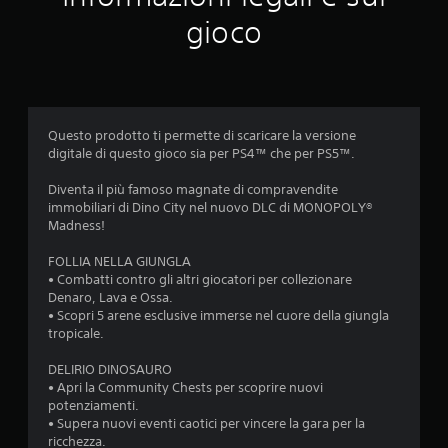
u
gioco
t
a
z
Questo prodotto ti permette di scaricare la versione
i
digitale di questo gioco sia per PS4™ che per PS5™.
o
Diventa il più famoso magnate di compravendite
immobiliari di Dino City nel nuovo DLC di MONOPOLY®
n
Madness!
i
FOLLIA NELLA GIUNGLA
• Combatti contro gli altri giocatori per collezionare
Denaro, Lava e Ossa.
• Scopri 5 arene esclusive immerse nel cuore della giungla
tropicale.
DELIRIO DINOSAURO
• Apri la Community Chests per scoprire nuovi
potenziamenti.
• Supera nuovi eventi caotici per vincere la gara per la
ricchezza.