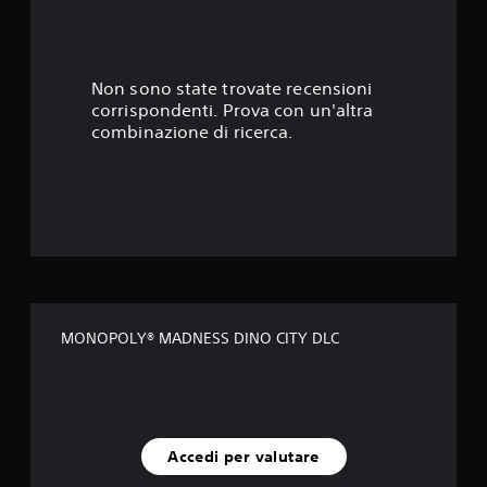
8
4
s
Non sono state trovate recensioni
corrispondenti. Prova con un'altra
t
combinazione di ricerca.
e
l
l
e
s
MONOPOLY® MADNESS DINO CITY DLC
u
c
i
Accedi per valutare