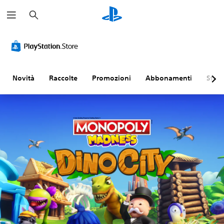
C
e
r
c
a
Novità
Raccolte
Promozioni
Abbonamenti
Sfogl