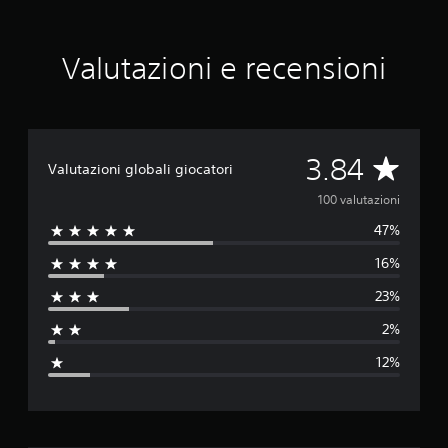
q
u
e
Valutazioni e recensioni
d
a
1
0
0
v
V
3.84
Valutazioni globali giocatori
a
l
a
100 valutazioni
u
47%
t
l
a
16%
z
u
i
23%
o
t
n
2%
i
a
12%
z
i