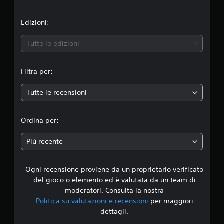
o
n
Edizioni:
e
Tutte le edizioni
m
Filtra per:
e
Tutte le recensioni
d
i
Ordina per:
a
Più recente
d
Ogni recensione proviene da un proprietario verificato
i
del gioco o elemento ed è valutata da un team di
3
moderatori. Consulta la nostra
Politica su valutazioni e recensioni
per maggiori
.
dettagli.