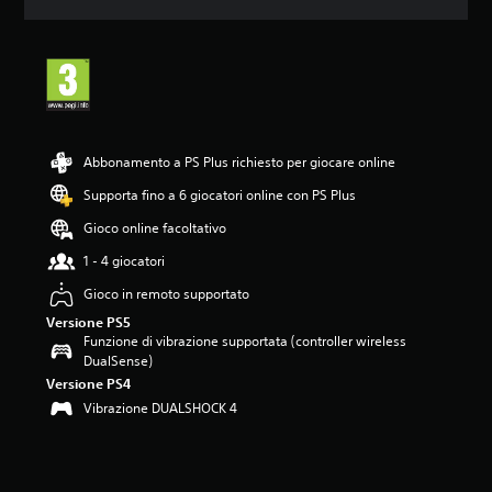
o
n
e
m
e
d
i
a
Abbonamento a PS Plus richiesto per giocare online
d
i
Supporta fino a 6 giocatori online con PS Plus
3
Gioco online facoltativo
.
8
1 - 4 giocatori
4
s
Gioco in remoto supportato
t
Versione PS5
e
Funzione di vibrazione supportata (controller wireless
l
DualSense)
l
Versione PS4
e
Vibrazione DUALSHOCK 4
s
u
c
i
n