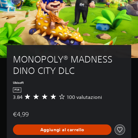
MONOPOLY® MADNESS 
DINO CITY DLC
Ubisoft
PS4
3.84
100 valutazioni
V
a
l
€4,99
u
t
a
Aggiungi al carrello
z
i