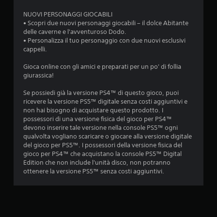
NUOVI PERSONAGGI GIOCABILI
• Scopri due nuovi personaggi giocabili – il dolce Abitante
delle caverne e l'avventuroso Dodo.
• Personalizza il tuo personaggio con due nuovi esclusivi
cappelli.
Gioca online con gli amici e preparati per un po' di follia
giurassica!
Se possiedi già la versione PS4™ di questo gioco, puoi
ricevere la versione PS5™ digitale senza costi aggiuntivi e
non hai bisogno di acquistare questo prodotto. I
possessori di una versione fisica del gioco per PS4™
devono inserire tale versione nella console PS5™ ogni
qualvolta vogliano scaricare o giocare alla versione digitale
del gioco per PS5™. I possessori della versione fisica del
gioco per PS4™ che acquistano la console PS5™ Digital
Edition che non include l'unità disco, non potranno
ottenere la versione PS5™ senza costi aggiuntivi.