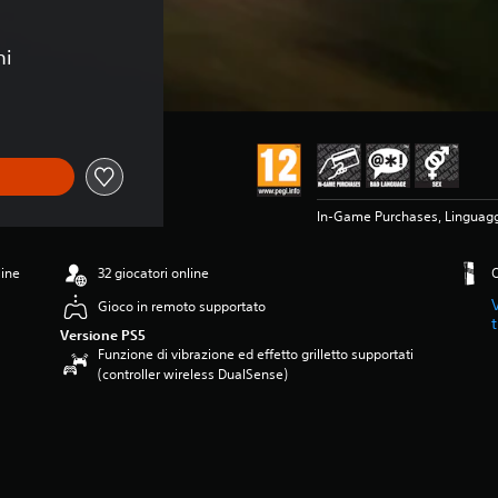
ni
In-Game Purchases, Linguagg
line
32 giocatori online
O
Gioco in remoto supportato
Versione PS5
Funzione di vibrazione ed effetto grilletto supportati
(controller wireless DualSense)