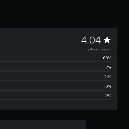
V
4.04
a
226 valutazioni
60%
l
7%
u
21%
t
0%
12%
a
z
i