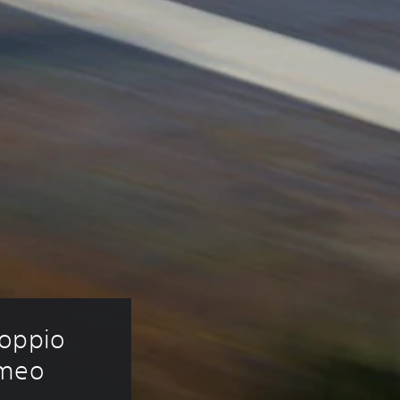
oppio 
omeo