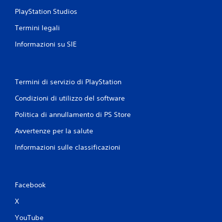
c
i
PlayStation Studios
u
t
n
Termini legali
à
a
e
l
Informazioni su SIE
e
s
v
e
e
r
t
c
Termini di servizio di PlayStation
t
i
a
t
Condizioni di utilizzo del software
a
a
n
Politica di annullamento di PS Store
z
a
i
l
Avvertenze per la salute
o
o
g
n
Informazioni sulle classificazioni
i
e
c
P
a
u
u
Facebook
o
t
i
i
X
a
l
c
i
YouTube