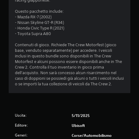
racing giapponese.
a
o
a
n
r
r
z
t
Questo pacchetto include:
e
i
i
a
- Mazda RX-7 (2002)
g
a
o
t
- Nissan Skyline GT-R (R34)
o
n
i
l
- Honda Civic Type R (2021)
l
e
i
- Toyota Supra A80
P
d
n
a
u
e
u
Contenuti di gioco. Richiede The Crew Motorfest (gioco
b
o
l
n
base, venduto separatamente) per accedere. I veicoli
i
i
c
f
inclusi in questo bundle sono disponibili in The Crew
l
r
o
o
Motorfest e alcuni possono essere disponibili anche in The
i
e
n
r
Crew 2. Controlla il tuo inventario in gioco prima
v
(
t
m
dell'acquisto. Non sarà concesso alcun risarcimento nel
e
a
r
a
caso di doppioni se possiedi già alcuni o tutti i veicoli inclusi
d
v
o
t
o se importi la tua collezione di veicoli da The Crew 2.
e
a
l
o
r
l
d
n
e
e
i
z
i
r
f
a
t
.
a
t
u
Uscita:
5/11/2025
c
t
o
i
o
Editore:
Ubisoft
)
l
r
e
P
Generi:
Corse/Automobilismo
i