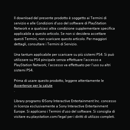
l
u
a
e
o
l
t
i
d
t
i
Il download del presente prodotto è soggetto ai Termini di 
e
u
n
servizio e alle Condizioni d'uso del software di PlayStation 
l
r
v
Network e a qualsiasi altra condizione supplementare specifica 
l
a
e
applicabile a questo articolo. Se non si desidera accettare 
'
.
r
questi Termini, non scaricare questo articolo. Per maggiori 
e
t
dettagli, consultare i Termini di Servizio.
s
i
p
r
Una tantum applicabile per scaricare su più sistemi PS4. Si può 
e
e
utilizzare su PS4 pincipale senza effettuare l'accesso a 
r
i
PlayStation Network; l'accesso va effettuato per l'uso su altri 
i
l
sistemi PS4.
e
m
n
o
Prima di usare questo prodotto, leggere attentamente le 
z
v
Avvertenze per la salute
a
i
.
d
m
i
e
Library programs ©Sony Interactive Entertainment Inc. concesso 
g
n
in licenza esclusivamente a Sony Interactive Entertainment 
i
t
Europe. Si applicano i Termini d'uso del software. Si consiglia di 
o
o
visitare eu.playstation.com/legal per i diritti di utilizzo completi.
c
o
o
r
i