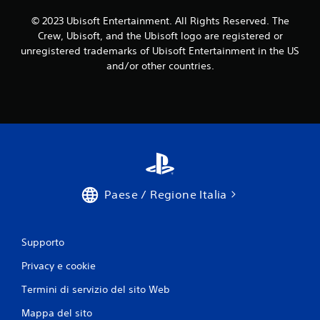
i
n
z
© 2023 Ubisoft Entertainment. All Rights Reserved. The
q
z
u
Crew, Ubisoft, and the Ubisoft logo are registered or
o
a
unregistered trademarks of Ubisoft Entertainment in the US
n
l
and/or other countries.
t
s
a
i
l
a
e
s
e
i
v
m
e
o
r
m
t
e
i
n
Paese / Regione Italia
c
t
a
o
l
.
e
Supporto
d
i
M
Privacy e cookie
c
o
i
d
Termini di servizio del sito Web
a
a
s
Mappa del sito
l