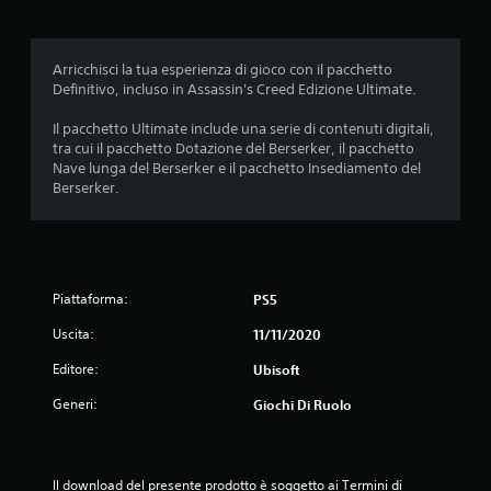
l
i
s
n
r
a
m
e
t
e
z
i
n
i
g
i
t
z
d
Arricchisci la tua esperienza di gioco con il pacchetto
o
o
a
a
u
Definitivo, incluso in Assassin's Creed Edizione Ultimate.
l
n
t
m
r
a
e
o
o
a
Il pacchetto Ultimate include una serie di contenuti digitali,
r
d
(
v
n
tra cui il pacchetto Dotazione del Berserker, il pacchetto
e
e
a
i
t
Nave lunga del Berserker e il pacchetto Insediamento del
l
l
z
m
e
Berserker.
e
l
i
e
l
i
a
o
n
'
m
s
n
t
e
p
e
i
i
s
o
n
c
e
p
s
s
Piattaforma:
h
PS5
d
e
t
i
e
e
r
a
Uscita:
11/11/2020
b
r
f
i
z
i
i
f
e
Editore:
Ubisoft
i
l
c
e
n
o
i
h
t
z
Generi:
Giochi Di Ruolo
n
t
i
t
a
i
à
e
i
d
,
d
d
d
i
m
e
o
e
g
Il download del presente prodotto è soggetto ai Termini di 
a