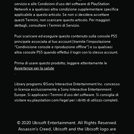
l
n
l
i
servizio e alle Condizioni d'uso del software di PlayStation 
p
l
o
l
o
Network e a qualsiasi altra condizione supplementare specifica 
o
e
l
a
c
applicabile a questo articolo. Se non si desidera accettare 
t
l
a
t
o
questi Termini, non scaricare questo articolo. Per maggiori 
r
e
r
e
.
dettagli, consultare i Termini di Servizio.
e
v
i
l
b
e
s
e
Puoi scaricare ed eseguire questo contenuto sulla console PS5 
b
C
t
p
c
principale associata al tuo account (tramite l'impostazione 
e
t
a
o
a
“Condivisione console e riproduzione offline”) e su qualsiasi 
n
e
s
n
m
altra console PS5 quando effettui il login con lo stesso account.
o
.
t
e
c
n
a
r
e
Prima di usare questo prodotto, leggere attentamente le 
c
a
a
Avvertenze per la salute
l
I
o
p
c
.
l
n
m
r
h
a
u
v
o
e
Library programs ©Sony Interactive Entertainment Inc. concesso 
n
d
e
m
p
in licenza esclusivamente a Sony Interactive Entertainment 
i
i
r
p
o
Europe. Si applicano i Termini d'uso del software. Si consiglia di 
c
d
t
s
s
visitare eu.playstation.com/legal per i diritti di utilizzo completi.
a
v
a
s
i
r
i
o
s
o
e
s
n
c
n
a
u
o
a
© 2020 Ubisoft Entertainment. All Rights Reserved.
e
l
a
p
l
l
Assassin's Creed, Ubisoft and the Ubisoft logo are
t
l
r