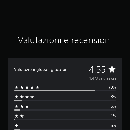
q
u
e
d
a
1
5
Valutazioni e recensioni
K
v
a
l
u
V
t
4.55
Valutazioni globali giocatori
a
a
z
15173 valutazioni
i
79%
o
l
n
8%
i
u
6%
t
1%
a
6%