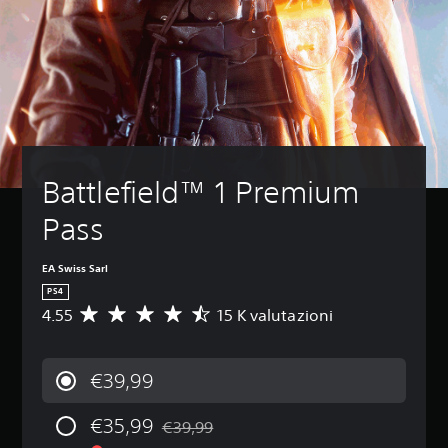
Battlefield™ 1 Premium 
Pass
EA Swiss Sarl
PS4
4.55
15 K valutazioni
V
a
l
u
€39,99
t
a
€35,99
z
€39,99
Scontato dal prezzo originale di €39,99
i