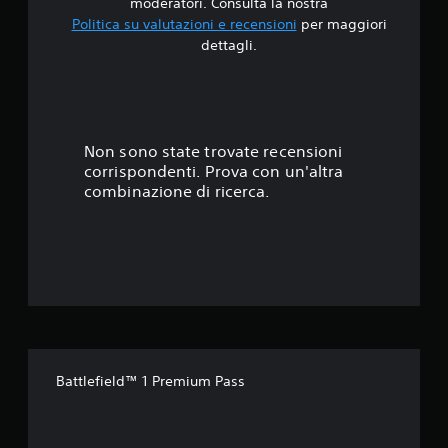
4
moderatori. Consulta la nostra
Politica su valutazioni e recensioni
per maggiori
.
dettagli.
5
5
s
Non sono state trovate recensioni
corrispondenti. Prova con un'altra
t
combinazione di ricerca.
e
l
l
e
s
Battlefield™ 1 Premium Pass
u