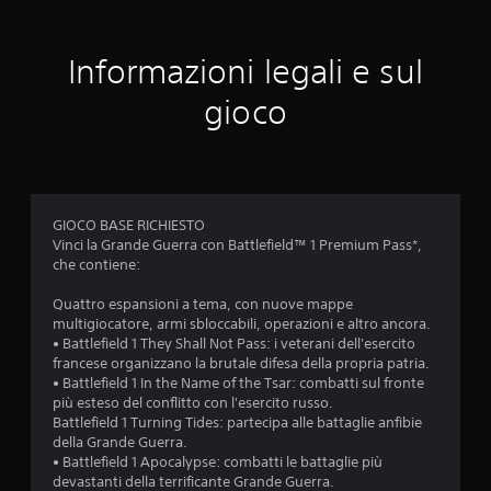
v
Informazioni legali e sul
a
gioco
l
u
t
GIOCO BASE RICHIESTO
a
Vinci la Grande Guerra con Battlefield™ 1 Premium Pass*,
che contiene:
z
Quattro espansioni a tema, con nuove mappe
i
multigiocatore, armi sbloccabili, operazioni e altro ancora.
• Battlefield 1 They Shall Not Pass: i veterani dell'esercito
o
francese organizzano la brutale difesa della propria patria.
• Battlefield 1 In the Name of the Tsar: combatti sul fronte
n
più esteso del conflitto con l'esercito russo.
Battlefield 1 Turning Tides: partecipa alle battaglie anfibie
i
della Grande Guerra.
• Battlefield 1 Apocalypse: combatti le battaglie più
devastanti della terrificante Grande Guerra.