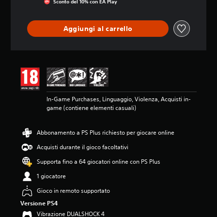
Sconto del 10% con EA Play
o
n
e
Aggiungi al carrello
m
e
d
i
a
d
i
4
In-Game Purchases, Linguaggio, Violenza, Acquisti in-
.
game (contiene elementi casuali)
5
5
s
Abbonamento a PS Plus richiesto per giocare online
t
e
Acquisti durante il gioco facoltativi
l
Supporta fino a 64 giocatori online con PS Plus
l
e
1 giocatore
s
u
Gioco in remoto supportato
c
Versione PS4
i
Vibrazione DUALSHOCK 4
n