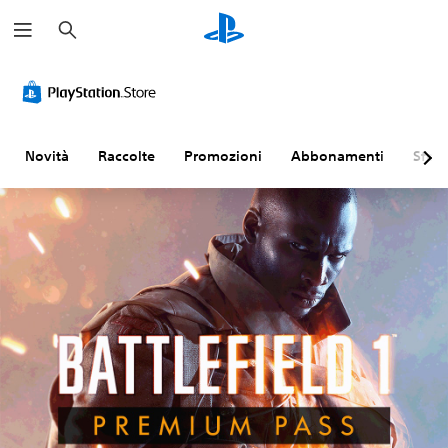
C
e
r
c
a
Novità
Raccolte
Promozioni
Abbonamenti
Sfogl