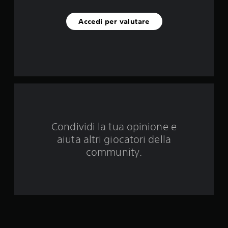
c
i
Accedi per valutare
n
q
u
e
d
Condividi la tua opinione e
a
aiuta altri giocatori della
1
community.
5
1
7
3