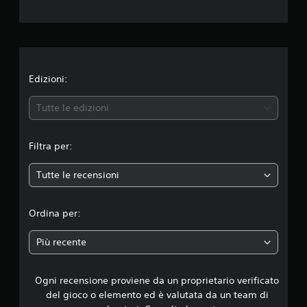
z
i
o
n
Edizioni:
e
Tutte le edizioni
m
Filtra per:
e
Tutte le recensioni
d
i
Ordina per:
a
Più recente
d
Ogni recensione proviene da un proprietario verificato
i
del gioco o elemento ed è valutata da un team di