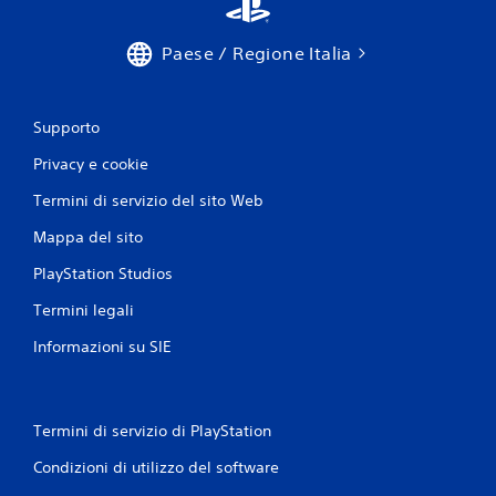
e
a
v
t
e
i
Paese / Regione Italia
t
c
a
t
.
a
Supporto
r
e
Privacy e cookie
g
Termini di servizio del sito Web
o
l
Mappa del sito
a
b
PlayStation Studios
i
Termini legali
l
e
Informazioni su SIE
(
b
a
s
Termini di servizio di PlayStation
e
Condizioni di utilizzo del software
)
S