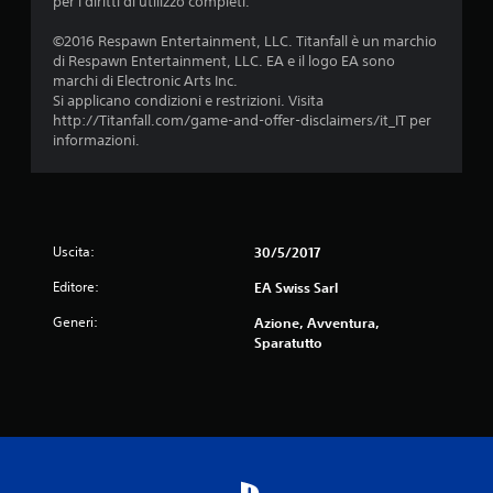
per i diritti di utilizzo completi.
l
i
v
l
v
i
©2016 Respawn Entertainment, LLC. Titanfall è un marchio
e
o
b
di Respawn Entertainment, LLC. EA e il logo EA sono
l
d
r
marchi di Electronic Arts Inc.
e
i
a
Si applicano condizioni e restrizioni. Visita
v
c
z
http://Titanfall.com/game-and-offer-disclaimers/it_IT per
e
o
i
informazioni.
t
n
o
t
s
n
e
e
e
.
g
d
u
e
e
Uscita:
30/5/2017
I
l
n
c
n
z
Editore:
EA Swiss Sarl
o
v
e
n
e
Generi:
Azione, Avventura,
p
t
r
Sparatutto
e
r
s
r
o
f
i
l
a
o
l
r
n
e
e
e
r
p
.
l
r