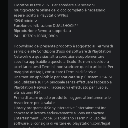
l
e
c
Giocatori in rete 2-16 - Per accedere alle sessioni
a
d
a
multigiocatore online del gioco completo è necessario
z
e
t
essere iscritti a PlayStation®Plus
i
r
e
45GB minimo
o
e
v
Funzione di vibrazione DUALSHOCK®4
n
a
i
Riproduzione Remota supportata
e
u
s
PAL HD 720p,1080i,1080p
d
n
i
e
a
v
Il download del presente prodotto è soggetto ai Termini di
l
m
a
servizio e alle Condizioni d'uso del software di PlayStation
l
b
m
Network e a qualsiasi altra condizione supplementare
a
i
e
specifica applicabile a questo articolo. Se non si desidera
s
e
n
accettare questi Termini, non scaricare questo articolo. Per
e
n
t
maggiori dettagli, consultare i Termini di Servizio.
n
t
e
Una tantum applicabile per scaricare su più sistemi PS4. Si
s
e
o
può utilizzare su PS4 pincipale senza effettuare l'accesso a
i
d
t
PlayStation Network; l'accesso va effettuato per l'uso su
b
i
r
altri sistemi PS4.
i
g
a
Prima di usare questo prodotto, leggere attentamente le
l
i
m
Avvertenze per la salute.
i
o
i
Library programs ©Sony Interactive Entertainment Inc.
t
c
t
concesso in licenza esclusivamente a Sony Interactive
à
o
e
Entertainment Europe. Si applicano i Termini d'uso del
d
p
l
software. Si consiglia di visitare eu.playstation.com/legal
e
r
a