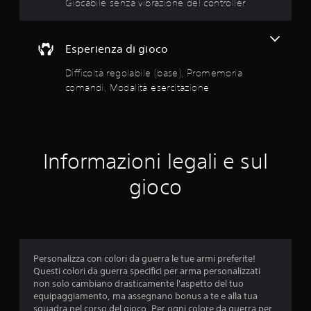
i
Giocabile senza vibrazione del controller
z
d
t
i
i
à
o
s
e
n
Esperienza di gioco
p
s
i
o
a
e
Difficoltà regolabile (base), Promemoria
n
u
r
comandi, Modalità esercitazione
i
d
c
b
i
i
i
o
l
t
s
i
a
o
o
z
Informazioni legali e sul
n
p
i
o
z
gioco
o
a
i
n
n
o
c
e
n
h
i
P
e
d
u
c
i
o
o
Personalizza con colori da guerra le tue armi preferite!
r
i
m
Questi colori da guerra specifici per arma personalizzati
e
a
u
non solo cambiano drasticamente l'aspetto del tuo
g
c
n
equipaggiamento, ma assegnano bonus a te e alla tua
o
c
i
squadra nel corso del gioco. Per ogni colore da guerra per