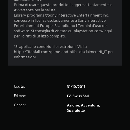
l
i
v
Prima di usare questo prodotto, leggere attentamente le
l
v
i
Avvertenze per la salute.
e
o
b
Library programs ©Sony Interactive Entertainment Inc.
l
d
r
concesso in licenza esclusivamente a Sony Interactive
e
i
a
Entertainment Europe. Si applicano i Termini d'uso del
v
c
z
software. Si consiglia di visitare eu.playstation.com/legal
e
o
i
per i diritti di utilizzo completi.
t
n
o
t
s
n
*Si applicano condizioni e restrizioni. Visita
e
e
e
http://Titanfall.com/game-and-offer-disclaimers/it_IT per
.
g
d
informazioni.
u
e
e
I
l
n
c
n
z
o
v
e
n
e
p
Uscita:
31/10/2017
t
r
e
r
Editore:
s
EA Swiss Sarl
r
o
f
i
l
Generi:
Azione, Avventura,
a
o
l
Sparatutto
r
n
e
e
e
r
p
.
l
r