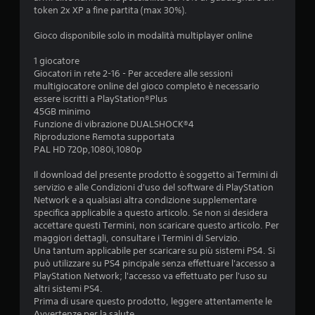
l
e
c
token 2x XP a fine partita (max 30%).
a
d
a
z
e
t
Gioco disponibile solo in modalità multiplayer online
i
r
e
o
e
v
1 giocatore
n
a
i
Giocatori in rete 2-16 - Per accedere alle sessioni
e
u
s
multigiocatore online del gioco completo è necessario
d
n
i
essere iscritti a PlayStation®Plus
e
a
v
45GB minimo
l
m
a
Funzione di vibrazione DUALSHOCK®4
l
b
m
Riproduzione Remota supportata
a
i
e
PAL HD 720p,1080i,1080p
s
e
n
e
n
t
Il download del presente prodotto è soggetto ai Termini di
n
t
e
servizio e alle Condizioni d'uso del software di PlayStation
s
e
o
Network e a qualsiasi altra condizione supplementare
i
d
t
specifica applicabile a questo articolo. Se non si desidera
b
i
r
accettare questi Termini, non scaricare questo articolo. Per
i
g
a
maggiori dettagli, consultare i Termini di Servizio.
l
i
m
Una tantum applicabile per scaricare su più sistemi PS4. Si
i
o
i
può utilizzare su PS4 pincipale senza effettuare l'accesso a
t
c
t
PlayStation Network; l'accesso va effettuato per l'uso su
à
o
e
altri sistemi PS4.
d
p
l
Prima di usare questo prodotto, leggere attentamente le
e
r
a
Avvertenze per la salute.