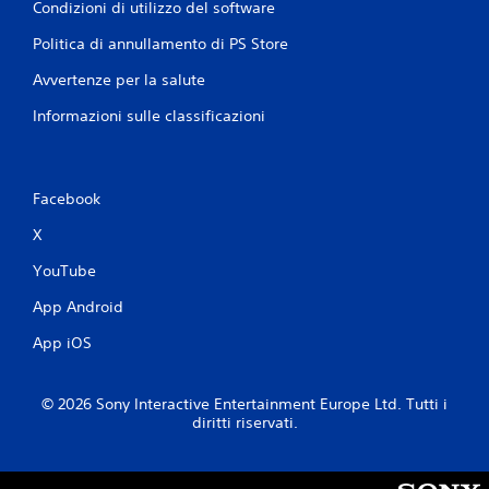
Condizioni di utilizzo del software
o
n
Politica di annullamento di PS Store
o
d
Avvertenze per la salute
i
Informazioni sulle classificazioni
s
p
o
n
i
Facebook
b
X
i
l
YouTube
i
o
App Android
p
z
App iOS
i
o
n
© 2026 Sony Interactive Entertainment Europe Ltd. Tutti i
i
diritti riservati.
p
e
r