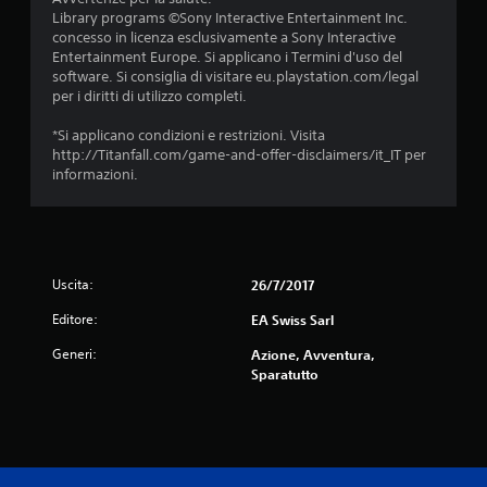
l
i
v
Library programs ©Sony Interactive Entertainment Inc.
l
v
i
concesso in licenza esclusivamente a Sony Interactive
e
o
b
Entertainment Europe. Si applicano i Termini d'uso del
l
d
r
software. Si consiglia di visitare eu.playstation.com/legal
e
i
a
per i diritti di utilizzo completi.
v
c
z
e
o
i
*Si applicano condizioni e restrizioni. Visita
t
n
o
http://Titanfall.com/game-and-offer-disclaimers/it_IT per
t
s
n
informazioni.
e
e
e
.
g
d
u
e
e
I
l
n
c
n
z
Uscita:
26/7/2017
o
v
e
n
e
Editore:
EA Swiss Sarl
p
t
r
e
r
Generi:
Azione, Avventura,
s
r
o
Sparatutto
f
i
l
a
o
l
r
n
e
e
e
r
p
.
l
r