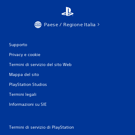
e
a
v
t
e
i
t
c
Paese / Regione Italia
a
t
.
a
r
e
Supporto
g
Privacy e cookie
o
l
Termini di servizio del sito Web
a
b
Mappa del sito
i
PlayStation Studios
l
e
Termini legali
(
b
Informazioni su SIE
a
s
e
Termini di servizio di PlayStation
)
S