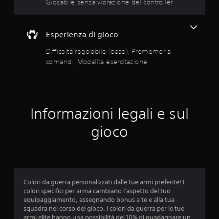
i
Giocabile senza vibrazione del controller
z
d
t
i
i
à
o
s
e
n
Esperienza di gioco
p
s
i
o
a
e
Difficoltà regolabile (base), Promemoria
n
u
r
comandi, Modalità esercitazione
i
d
c
b
i
i
i
o
l
t
s
i
a
o
o
z
Informazioni legali e sul
n
p
i
o
z
gioco
o
a
i
n
n
o
c
e
n
h
i
P
e
d
u
c
i
o
o
Colori da guerra personalizzati dalle tue armi preferite! I
r
i
m
colori specifici per arma cambiano l'aspetto del tuo
e
a
u
equipaggiamento, assegnando bonus a te e alla tua
g
c
n
squadra nel corso del gioco. I colori da guerra per le tue
o
c
i
armi elite hanno una possibilità del 10% di guadagnare un