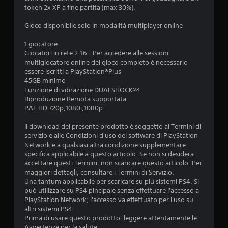
l
e
c
token 2x XP a fine partita (max 30%).
a
d
a
z
e
t
Gioco disponibile solo in modalità multiplayer online
i
r
e
o
e
v
1 giocatore
n
a
i
Giocatori in rete 2-16 - Per accedere alle sessioni
e
u
s
multigiocatore online del gioco completo è necessario
d
n
i
essere iscritti a PlayStation®Plus
e
a
v
45GB minimo
l
m
a
Funzione di vibrazione DUALSHOCK®4
l
b
m
Riproduzione Remota supportata
a
i
e
PAL HD 720p,1080i,1080p
s
e
n
e
n
t
Il download del presente prodotto è soggetto ai Termini di
n
t
e
servizio e alle Condizioni d'uso del software di PlayStation
s
e
o
Network e a qualsiasi altra condizione supplementare
i
d
t
specifica applicabile a questo articolo. Se non si desidera
b
i
r
accettare questi Termini, non scaricare questo articolo. Per
i
g
a
maggiori dettagli, consultare i Termini di Servizio.
l
i
m
Una tantum applicabile per scaricare su più sistemi PS4. Si
i
o
i
può utilizzare su PS4 pincipale senza effettuare l'accesso a
t
c
t
PlayStation Network; l'accesso va effettuato per l'uso su
à
o
e
altri sistemi PS4.
d
p
l
Prima di usare questo prodotto, leggere attentamente le
e
r
a
Avvertenze per la salute.