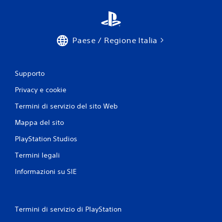
e
a
v
t
e
i
t
c
Paese / Regione Italia
a
t
.
a
r
e
Supporto
g
Privacy e cookie
o
l
Termini di servizio del sito Web
a
b
Mappa del sito
i
PlayStation Studios
l
e
Termini legali
(
b
Informazioni su SIE
a
s
e
Termini di servizio di PlayStation
)
S