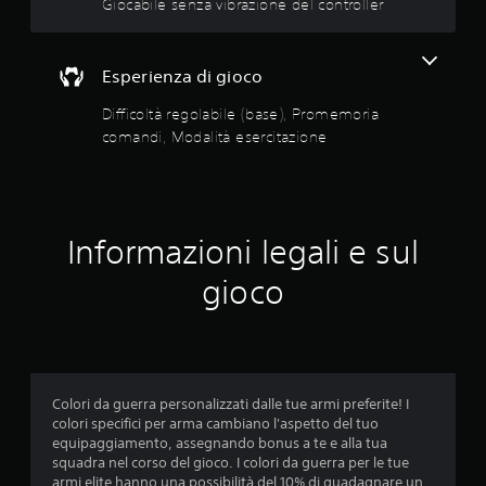
i
Giocabile senza vibrazione del controller
z
d
t
i
i
à
o
s
e
n
Esperienza di gioco
p
s
i
o
a
e
Difficoltà regolabile (base), Promemoria
n
u
r
comandi, Modalità esercitazione
i
d
c
b
i
i
i
o
l
t
s
i
a
o
o
z
Informazioni legali e sul
n
p
i
o
z
gioco
o
a
i
n
n
o
c
e
n
h
i
P
e
d
u
c
i
o
o
Colori da guerra personalizzati dalle tue armi preferite! I
r
i
m
colori specifici per arma cambiano l'aspetto del tuo
e
a
u
equipaggiamento, assegnando bonus a te e alla tua
g
c
n
squadra nel corso del gioco. I colori da guerra per le tue
o
c
i
armi elite hanno una possibilità del 10% di guadagnare un