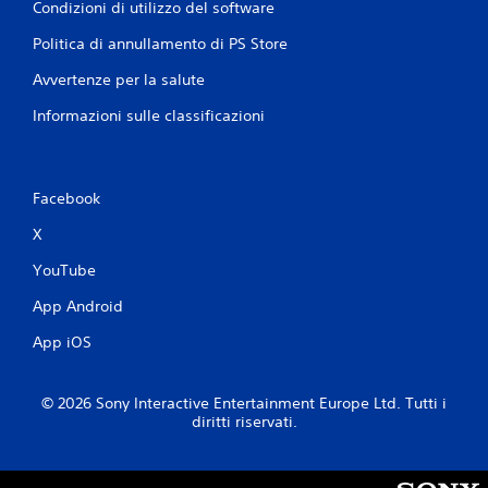
Condizioni di utilizzo del software
o
n
Politica di annullamento di PS Store
o
d
Avvertenze per la salute
i
Informazioni sulle classificazioni
s
p
o
n
i
Facebook
b
X
i
l
YouTube
i
o
App Android
p
z
App iOS
i
o
n
© 2026 Sony Interactive Entertainment Europe Ltd. Tutti i
i
diritti riservati.
p
e
r