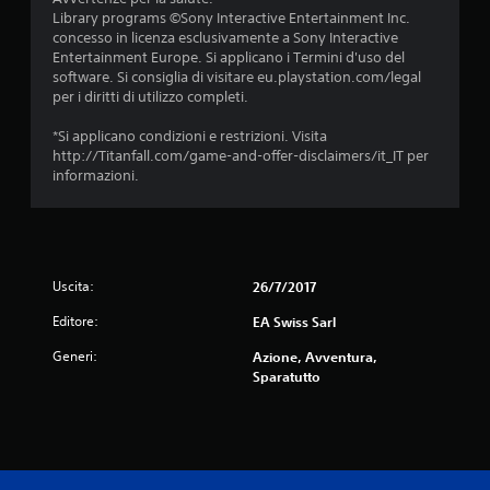
l
i
v
Library programs ©Sony Interactive Entertainment Inc.
l
v
i
concesso in licenza esclusivamente a Sony Interactive
e
o
b
Entertainment Europe. Si applicano i Termini d'uso del
l
d
r
software. Si consiglia di visitare eu.playstation.com/legal
e
i
a
per i diritti di utilizzo completi.
v
c
z
e
o
i
*Si applicano condizioni e restrizioni. Visita
t
n
o
http://Titanfall.com/game-and-offer-disclaimers/it_IT per
t
s
n
informazioni.
e
e
e
.
g
d
u
e
e
I
l
n
c
n
z
Uscita:
26/7/2017
o
v
e
n
e
Editore:
EA Swiss Sarl
p
t
r
e
r
Generi:
Azione, Avventura,
s
r
o
Sparatutto
f
i
l
a
o
l
r
n
e
e
e
r
p
.
l
r