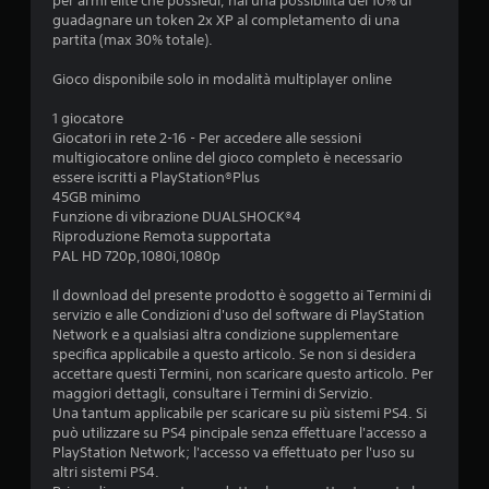
per armi elite che possiedi, hai una possibilità del 10% di
l
e
c
guadagnare un token 2x XP al completamento di una
a
d
a
partita (max 30% totale).
z
e
t
i
r
e
Gioco disponibile solo in modalità multiplayer online
o
e
v
n
a
i
1 giocatore
e
u
s
Giocatori in rete 2-16 - Per accedere alle sessioni
d
n
i
multigiocatore online del gioco completo è necessario
e
a
v
essere iscritti a PlayStation®Plus
l
m
a
45GB minimo
l
b
m
Funzione di vibrazione DUALSHOCK®4
a
i
e
Riproduzione Remota supportata
s
e
n
PAL HD 720p,1080i,1080p
e
n
t
n
t
e
Il download del presente prodotto è soggetto ai Termini di
s
e
o
servizio e alle Condizioni d'uso del software di PlayStation
i
d
t
Network e a qualsiasi altra condizione supplementare
b
i
r
specifica applicabile a questo articolo. Se non si desidera
i
g
a
accettare questi Termini, non scaricare questo articolo. Per
l
i
m
maggiori dettagli, consultare i Termini di Servizio.
i
o
i
Una tantum applicabile per scaricare su più sistemi PS4. Si
t
c
t
può utilizzare su PS4 pincipale senza effettuare l'accesso a
à
o
e
PlayStation Network; l'accesso va effettuato per l'uso su
d
p
l
altri sistemi PS4.
e
r
a