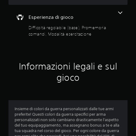
i
z
d
t
i
i
à
o
s
Esperienza di gioco
e
n
p
s
i
o
Difficoltà regolabile (base), Promemoria
a
e
n
comandi, Modalità esercitazione
u
r
i
d
c
b
i
i
i
o
l
t
s
i
a
o
Informazioni legali e sul
o
z
n
p
i
o
gioco
z
o
a
i
n
n
o
c
e
n
h
i
P
e
d
u
c
Insieme di colori da guerra personalizzati dalle tue armi
i
o
o
preferite! Questi colori da guerra specifici per arma
r
i
m
personalizzati non solo cambiano drasticamente l'aspetto
e
a
u
del tuo equipaggiamento, ma assegnano bonus a te e alla
g
c
n
tua squadra nel corso del gioco. Per ogni colore da guerra
o
c
i