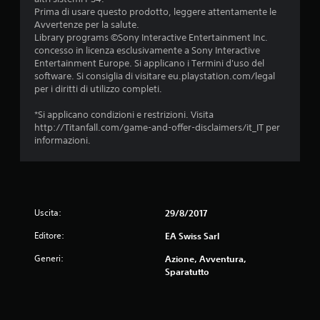
l
i
v
Prima di usare questo prodotto, leggere attentamente le
l
v
i
Avvertenze per la salute.
e
o
b
Library programs ©Sony Interactive Entertainment Inc.
l
d
r
concesso in licenza esclusivamente a Sony Interactive
e
i
a
Entertainment Europe. Si applicano i Termini d'uso del
v
c
z
software. Si consiglia di visitare eu.playstation.com/legal
e
o
i
per i diritti di utilizzo completi.
t
n
o
t
s
n
*Si applicano condizioni e restrizioni. Visita
e
e
e
http://Titanfall.com/game-and-offer-disclaimers/it_IT per
.
g
d
informazioni.
u
e
e
I
l
n
c
n
z
o
v
e
n
e
p
Uscita:
29/8/2017
t
r
e
r
Editore:
s
EA Swiss Sarl
r
o
f
i
l
Generi:
Azione, Avventura,
a
o
l
Sparatutto
r
n
e
e
e
r
p
.
l
r