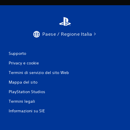
e
a
v
t
e
i
t
c
a
t
.
a
Paese / Regione Italia
r
e
g
o
Supporto
l
Privacy e cookie
a
b
Termini di servizio del sito Web
i
l
Mappa del sito
e
PlayStation Studios
(
b
Termini legali
a
Informazioni su SIE
s
e
)
S