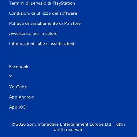
Termini di servizio di PlayStation
o
n
Condizioni di utilizzo del software
o
d
Politica di annullamento di PS Store
i
s
Avvertenze per la salute
p
Informazioni sulle classificazioni
o
n
i
b
i
Facebook
l
X
i
o
YouTube
p
z
App Android
i
o
App iOS
n
i
p
© 2026 Sony Interactive Entertainment Europe Ltd. Tutti i
e
diritti riservati.
r