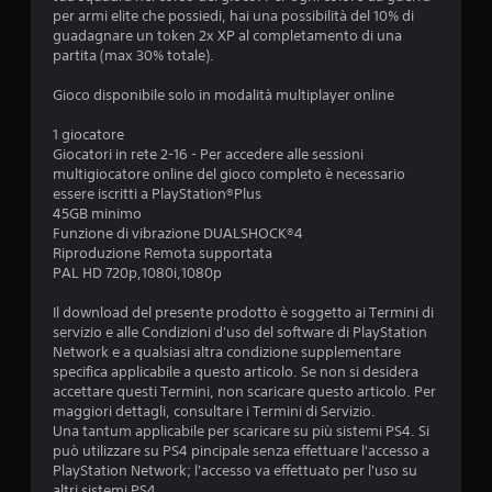
l
e
c
per armi elite che possiedi, hai una possibilità del 10% di
a
d
a
guadagnare un token 2x XP al completamento di una
z
e
t
partita (max 30% totale).
i
r
e
o
e
v
Gioco disponibile solo in modalità multiplayer online
n
a
i
e
u
s
1 giocatore
d
n
i
Giocatori in rete 2-16 - Per accedere alle sessioni
e
a
v
multigiocatore online del gioco completo è necessario
l
m
a
essere iscritti a PlayStation®Plus
l
b
m
45GB minimo
a
i
e
Funzione di vibrazione DUALSHOCK®4
s
e
n
Riproduzione Remota supportata
e
n
t
PAL HD 720p,1080i,1080p
n
t
e
s
e
o
Il download del presente prodotto è soggetto ai Termini di
i
d
t
servizio e alle Condizioni d'uso del software di PlayStation
b
i
r
Network e a qualsiasi altra condizione supplementare
i
g
a
specifica applicabile a questo articolo. Se non si desidera
l
i
m
accettare questi Termini, non scaricare questo articolo. Per
i
o
i
maggiori dettagli, consultare i Termini di Servizio.
t
c
t
Una tantum applicabile per scaricare su più sistemi PS4. Si
à
o
e
può utilizzare su PS4 pincipale senza effettuare l'accesso a
d
p
l
PlayStation Network; l'accesso va effettuato per l'uso su
e
r
a
altri sistemi PS4.