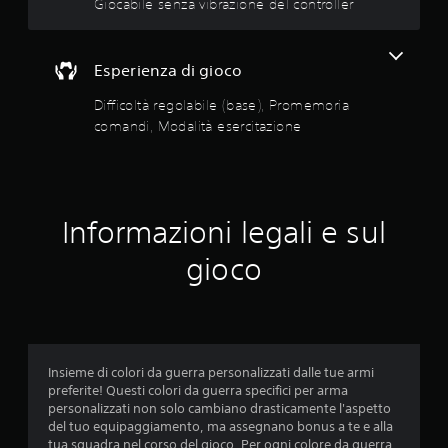
i
Giocabile senza vibrazione del controller
z
d
t
i
i
à
o
s
e
n
Esperienza di gioco
p
s
i
o
a
e
Difficoltà regolabile (base), Promemoria
n
u
r
comandi, Modalità esercitazione
i
d
c
b
i
i
i
o
l
t
s
i
a
o
o
z
Informazioni legali e sul
n
p
i
o
z
gioco
o
a
i
n
n
o
c
e
n
h
i
P
e
d
u
c
i
o
o
Insieme di colori da guerra personalizzati dalle tue armi
r
i
m
preferite! Questi colori da guerra specifici per arma
e
a
u
personalizzati non solo cambiano drasticamente l'aspetto
g
c
n
del tuo equipaggiamento, ma assegnano bonus a te e alla
o
c
i
tua squadra nel corso del gioco. Per ogni colore da guerra