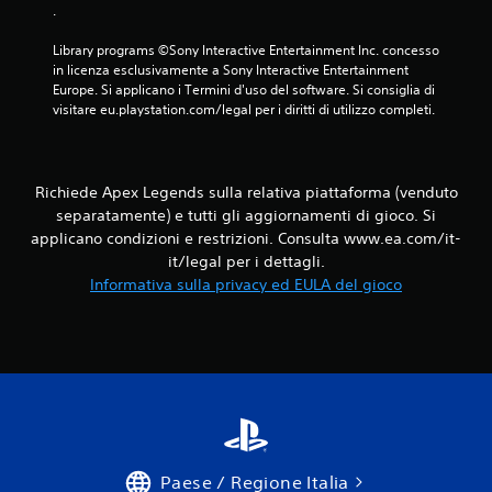
l
a
.
v
l
l
i
e
t
Library programs ©Sony Interactive Entertainment Inc. concesso 
b
l
r
in licenza esclusivamente a Sony Interactive Entertainment 
r
e
i
Europe. Si applicano i Termini d'uso del software. Si consiglia di 
a
v
g
visitare eu.playstation.com/legal per i diritti di utilizzo completi.
z
e
i
i
t
o
o
t
c
n
e
a
Richiede Apex Legends sulla relativa piattaforma (venduto
e
.
t
d
separatamente) e tutti gli aggiornamenti di gioco. Si
o
e
applicano condizioni e restrizioni. Consulta www.ea.com/it-
r
I
l
it/legal per i dettagli.
i
c
n
Informativa sulla privacy ed EULA del gioco
.
o
v
n
e
t
C
r
r
o
s
o
m
i
l
u
o
l
n
n
e
i
e
r
c
.
l
Paese / Regione Italia
a