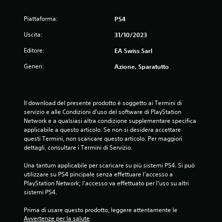
l
n
c
a
i
a
z
Piattaforma:
PS4
c
t
i
a
e
Uscita:
31/10/2023
o
r
v
n
e
Editore:
EA Swiss Sarl
i
e
p
s
d
i
Generi:
Azione, Sparatutto
i
e
ù
v
l
f
a
l
a
m
a
c
Il download del presente prodotto è soggetto ai Termini di 
e
s
i
servizio e alle Condizioni d'uso del software di PlayStation 
n
e
l
Network e a qualsiasi altra condizione supplementare specifica 
t
n
m
applicabile a questo articolo. Se non si desidera accettare 
e
s
e
questi Termini, non scaricare questo articolo. Per maggiori 
o
i
n
dettagli, consultare i Termini di Servizio.
t
b
t
r
i
e
Una tantum applicabile per scaricare su più sistemi PS4. Si può 
a
l
c
utilizzare su PS4 pincipale senza effettuare l'accesso a 
m
i
o
PlayStation Network; l'accesso va effettuato per l'uso su altri 
i
t
n
sistemi PS4.
t
à
g
e
d
l
Prima di usare questo prodotto, leggere attentamente le 
l
e
i
Avvertenze per la salute
a