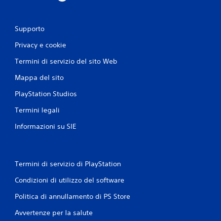
e
z
v
i
e
Supporto
o
t
n
t
Privacy e cookie
e
a
t
r
Termini di servizio del sito Web
r
e
Mappa del sito
a
g
m
o
PlayStation Studios
i
l
t
a
Termini legali
e
b
Informazioni su SIE
p
i
i
l
n
e
g
(
Termini di servizio di PlayStation
b
P
u
a
Condizioni di utilizzo del software
o
s
i
Politica di annullamento di PS Store
e
i
)
Avvertenze per la salute
n
S