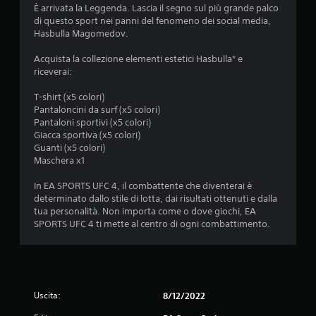
a
È arrivata la Leggenda. Lascia il segno sul più grande palco
r
di questo sport nei panni del fenomeno dei social media,
e
Hasbulla Magomedov.
i
c
Acquista la collezione elementi estetici Hasbulla* e
o
riceverai:
n
t
T-shirt (x5 colori)
r
Pantaloncini da surf (x5 colori)
o
Pantaloni sportivi (x5 colori)
l
Giacca sportiva (x5 colori)
l
Guanti (x5 colori)
i
Maschera x1
d
i
In EA SPORTS UFC 4, il combattente che diventerai è
m
determinato dallo stile di lotta, dai risultati ottenuti e dalla
o
tua personalità. Non importa come o dove giochi, EA
v
SPORTS UFC 4 ti mette al centro di ogni combattimento.
i
m
e
n
t
o
Uscita:
8/12/2022
.