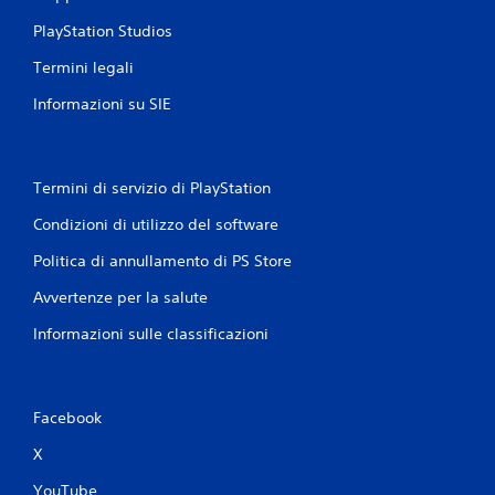
o
v
PlayStation Studios
e
Termini legali
r
u
Informazioni su SIE
t
i
l
i
z
Termini di servizio di PlayStation
z
Condizioni di utilizzo del software
a
r
Politica di annullamento di PS Store
e
i
Avvertenze per la salute
c
o
Informazioni sulle classificazioni
n
t
r
o
Facebook
l
l
X
i
t
YouTube