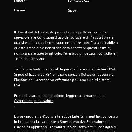
Editore:
EA Swiss Sarl
G
Generi:
Sport
i
o
c
Il download del presente prodotto è soggetto ai Termini di 
a
servizio e alle Condizioni d'uso del software di PlayStation e a 
b
qualsiasi altra condizione supplementare specifica applicabile a 
i
questo articolo. Se non si desidera accettare questi Termini, 
l
non scaricare questo articolo. Per maggiori dettagli, consultare i 
e
Termini di Servizio.
s
e
Tariffa una tantum applicabile per scaricare su più sistemi PS4. 
n
Si può utilizzare su PS4 pincipale senza effettuare l'accesso a 
PlayStation; l'accesso va effettuato per l'uso su altri sistemi 
z
PS4.
a
c
Prima di usare questo prodotto, leggere attentamente le 
o
Avvertenze per la salute
n
.
t
r
Library programs ©Sony Interactive Entertainment Inc. concesso 
o
in licenza esclusivamente a Sony Interactive Entertainment 
Europe. Si applicano i Termini d'uso del software. Si consiglia di 
l