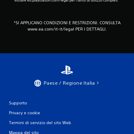
visitare eu.playstation.com/legal per i diritti di utilizzo completi.
l
i
t
o
*SI APPLICANO CONDIZIONI E RESTRIZIONI. CONSULTA
u
www.ea.com/it-it/legal PER I DETTAGLI.
c
h
P
u
o
i
g
i
o
c
Paese / Regione Italia
a
r
e
Supporto
s
e
Privacy e cookie
n
z
Termini di servizio del sito Web
a
d
Mappa del sito